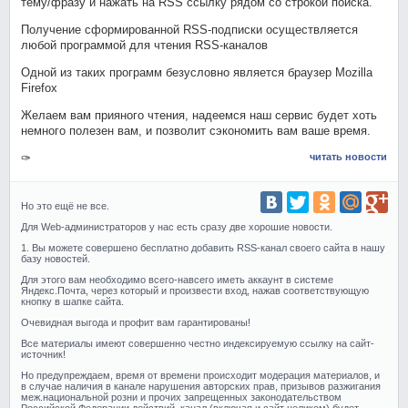
тему/фразу и нажать на RSS ссылку рядом со строкой поиска.
Получение сформированной RSS-подписки осуществляется
любой программой для чтения RSS-каналов
Одной из таких программ безусловно является браузер Mozilla
Firefox
Желаем вам прияного чтения, надеемся наш сервис будет хоть
немного полезен вам, и позволит сэкономить вам ваше время.
✑
читать новости
Но это ещё не все.
Для Web-администраторов у нас есть сразу две хорошие новости.
1. Вы можете совершено бесплатно добавить RSS-канал своего сайта в нашу
базу новостей.
Для этого вам необходимо всего-навсего иметь аккаунт в системе
Яндекс.Почта, через который и произвести вход, нажав соответствующую
кнопку в шапке сайта.
Очевидная выгода и профит вам гарантированы!
Все материалы имеют совершенно честно индексируемую ссылку на сайт-
источник!
Но предупреждаем, время от времени происходит модерация материалов, и
в случае наличия в канале нарушения авторских прав, призывов разжигания
меж.национальной розни и прочих запрещенных законодательством