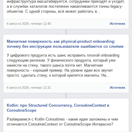
инфраструктура масштабируется, сотрудники приходят и уходят,
а в службах каталогов постепенно накапливаются тонны legacy-
объектов. С одной стороны, всё может работать в…
6 августа 2026, четверг 12:40
Источник
Магнитная поверхность как physical-product onboarding:
почему без инструкции пользователи ошибаются со слоями
У цифрового продукта есть шанс исправить плохой onboarding
следующим релизом. У физического продукта, который уже
нанесли на стену, такого шанса почти нет. Магнитная
поверхность - хороший пример. На уровне идеи все звучит
просто: сделать стену, к которой крепятся магниты. На…
6 августа 2026, четверг 12:31
Источник
Kotlin: про Structured Concurrency, CoroutineContext и
CoroutineScope
Разбираемся с Kotlin Corouitines - какие идеи заложены и чем
отличается CoroutineContext от CoroutineScope Интересно?