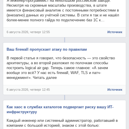
Я инженер-программист на небольшом российском заводе.
Несмотря на скромные масштабы производства, в штате
имеется финансовый аналитик с постоянными потребностями в
(внезапно) данных из учётной системы. В сети я так и не нашёл
более-менее полного гайда по подключению баз 1С к…
6 августа 2026, четверг 12:55
Источник
Ваш firewall пропускает атаку по правилам
В первой статье я говорил, что безопасность — это свойство
архитектуры, а во второй разложил по полочкам способы
построить logical air gap. Теперь самое главное: «А зачем
вообще это всё? У нас есть firewall, WAF, TLS и патч-
менеджмент». Читать далее
6 августа 2026, четверг 12:45
Источник
Как хаос в службах каталогов подвергает риску вашу ИТ-
инфраструктуру
Каждый инженер или системный администратор, работавший в
компании с большой историей, знаком с этой болью: