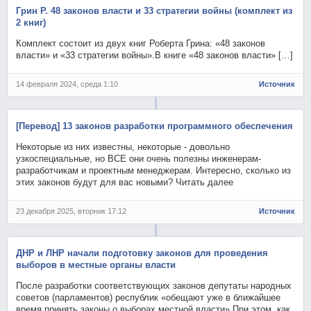
Грин Р. 48 законов власти и 33 стратегии войны (комплект из
2 книг)
Комплект состоит из двух книг Роберта Грина: «48 законов
власти» и «33 стратегии войны».В книге «48 законов власти» […]
14 февраля 2024, среда 1:10
Источник
[Перевод] 13 законов разработки программного обеспечения
Некоторые из них известны, некоторые - довольно
узкоспециальные, но ВСЕ они очень полезны инженерам-
разработчикам и проектным менеджерам. Интересно, сколько из
этих законов будут для вас новыми? Читать далее
23 декабря 2025, вторник 17:12
Источник
ДНР и ЛНР начали подготовку законов для проведения
выборов в местные органы власти
После разработки соответствующих законов депутаты народных
советов (парламентов) республик «обещают уже в ближайшее
время принять законы о выборах местной власти».При этом, как