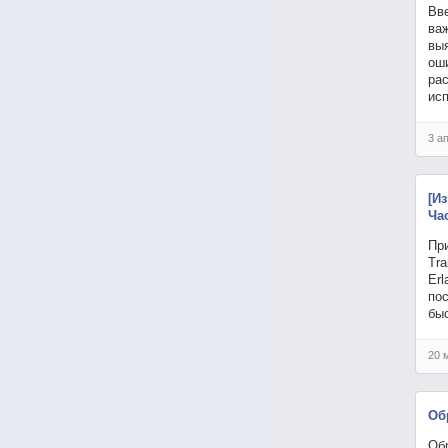
Вв
ва
выя
ош
рас
ис
3 а
[И
Ча
Пр
Tra
Erl
пос
бы
20 
Об
Об