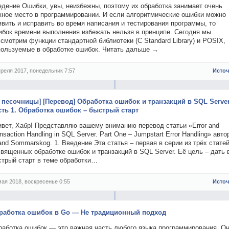
едение Ошибки, увы, неизбежны, поэтому их обработка занимает очень
жное место в программировании. И если алгоритмические ошибки можно
вить и исправить во время написания и тестирования программы, то
ибок времени выполнения избежать нельзя в принципе. Сегодня мы
смотрим функции стандартной библиотеки (C Standard Library) и POSIX,
пользуемые в обработке ошибок. Читать дальше →
преля 2017, понедельник 7:57
Исто
з песочницы] [Перевод] Обработка ошибок и транзакций в SQL Server
сть 1. Обработка ошибок – быстрый старт
ивет, Хабр! Представляю вашему вниманию перевод статьи «Error and
nsaction Handling in SQL Server. Part One – Jumpstart Error Handling» авто
and Sommarskog. 1. Введение Эта статья – первая в серии из трёх статей
вященных обработке ошибок и транзакций в SQL Server. Её цель – дать 
стрый старт в теме обработки…
мая 2018, воскресенье 0:55
Исто
работка ошибок в Go — Не традиционный подход
работка ошибок — это важная часть любого языка программирования. О