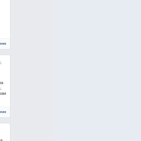
чник
.
ра
,
вам
чник
на