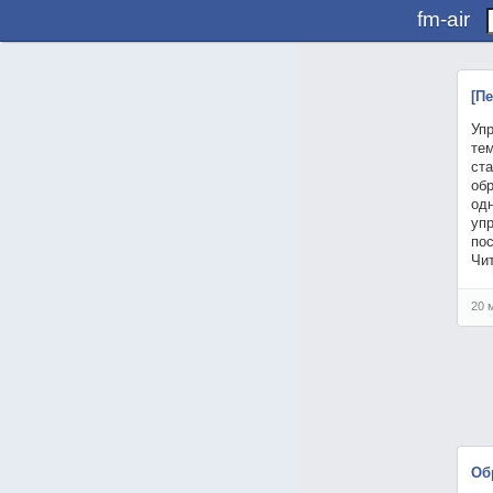
fm-air
[П
Уп
те
ста
об
одн
уп
пос
Чи
20 
Об