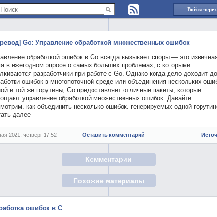
Войти через
еревод] Go: Управление обработкой множественных ошибок
равление обработкой ошибок в Go всегда вызывает споры — это извечна
ма в ежегодном опросе о самых больших проблемах, с которыми
лкиваются разработчики при работе с Go. Однако когда дело доходит до
работки ошибок в многопоточной среде или объединения нескольких оши
ой и той же горутины, Go предоставляет отличные пакеты, которые
рощают управление обработкой множественных ошибок. Давайте
мотрим, как объединить несколько ошибок, генерируемых одной горутин
тать далее
мая 2021, четверг 17:52
Оставить комментарий
Исто
Комментарии
Похожие материалы
работка ошибок в C