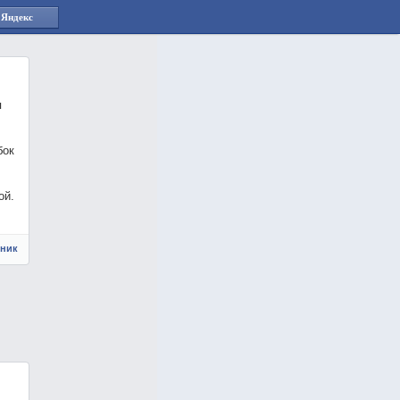
 Яндекс
я
бок
ой.
чник