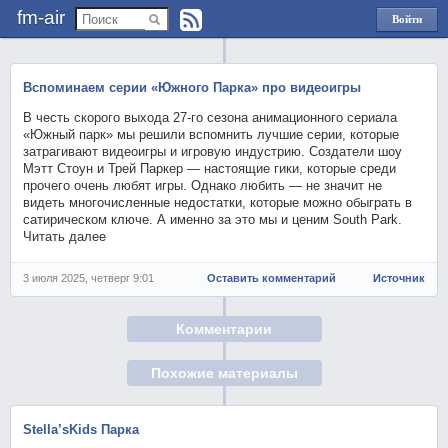
fm-air
Войти
через
Яндекс
Вспоминаем серии «Южного Парка» про видеоигры
В честь скорого выхода 27-го сезона анимационного сериала
«Южный парк» мы решили вспомнить лучшие серии, которые
затрагивают видеоигры и игровую индустрию. Создатели шоу
Мэтт Стоун и Трей Паркер — настоящие гики, которые среди
прочего очень любят игры. Однако любить — не значит не
видеть многочисленные недостатки, которые можно обыграть в
сатирическом ключе. А именно за это мы и ценим South Park.
Читать далее
3 июля 2025, четверг 9:01
Оставить комментарий
Источник
Комментарии
Похожие материалы
Stella’sKids Парка