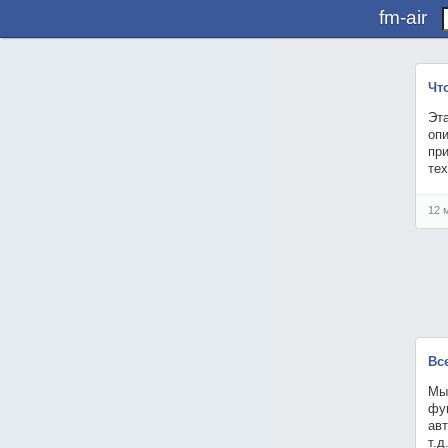
fm-air
Чт
Эта
оп
при
тех
12 
Вс
Мы,
фу
авт
т.