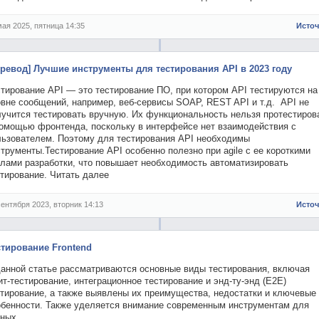
мая 2025, пятница 14:35
Исто
еревод] Лучшие инструменты для тестирования API в 2023 году
тирование API — это тестирование ПО, при котором API тестируются на
овне сообщений, например, веб-сервисы SOAP, REST API и т.д. API не
лучится тестировать вручную. Их функциональность нельзя протестиров
помощью фронтенда, поскольку в интерфейсе нет взаимодействия с
льзователем. Поэтому для тестирования API необходимы
трументы.Тестирование API особенно полезно при agile с ее короткими
клами разработки, что повышает необходимость автоматизировать
тирование. Читать далее
сентября 2023, вторник 14:13
Исто
стирование Frontend
данной статье рассматриваются основные виды тестирования, включая
т-тестирование, интеграционное тестирование и энд-ту-энд (E2E)
стирование, а также выявлены их преимущества, недостатки и ключевые
обенности. Также уделяется внимание современным инструментам для
зных