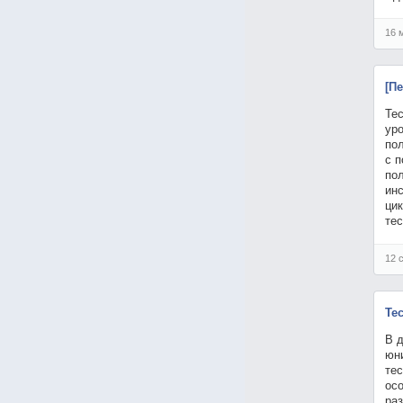
16 
[П
Тес
ур
по
с 
по
инс
ци
тес
12 
Те
В 
юни
те
ос
ра