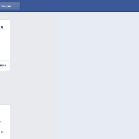
 Яндекс
ия
чник
к
 и