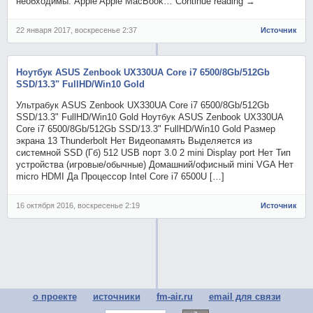
необходимы. Apple Apple MacBook… Continue reading →
22 января 2017, воскресенье 2:37
Источник
Ноутбук ASUS Zenbook UX330UA Core i7 6500/8Gb/512Gb
SSD/13.3" FullHD/Win10 Gold
Ультрабук ASUS Zenbook UX330UA Core i7 6500/8Gb/512Gb
SSD/13.3" FullHD/Win10 Gold Ноутбук ASUS Zenbook UX330UA
Core i7 6500/8Gb/512Gb SSD/13.3" FullHD/Win10 Gold Размер
экрана 13 Thunderbolt Нет Видеопамять Выделяется из
системной SSD (Гб) 512 USB порт 3.0 2 mini Display port Нет Тип
устройства (игровые/обычные) Домашний/офисный mini VGA Нет
micro HDMI Да Процессор Intel Core i7 6500U […]
16 октября 2016, воскресенье 2:19
Источник
о проекте
источники
fm-air.ru
email для связи