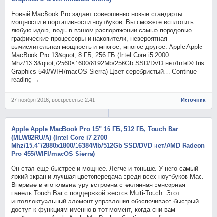
Новый MacBook Pro задает совершенно новые стандарты
мощности и портативности ноутбуков. Вы сможете воплотить
любую идею, ведь в вашем распоряжении самые передовые
графические процессоры и накопители, невероятная
вычислительная мощность и многое, многое другое. Apple Apple
MacBook Pro 13&quot; 8 ГБ, 256 ГБ (Intel Core i5 2000
Mhz/13.3&quot;/2560×1600/8192Mb/256Gb SSD/DVD нет/Intel® Iris
Graphics 540/WIFI/macOS Sierra) Цвет серебристый… Continue
reading →
27 ноября 2016, воскресенье 2:41
Источник
Apple Apple MacBook Pro 15" 16 ГБ, 512 ГБ, Touch Bar
(MLW82RU/A) (Intel Core i7 2700
Mhz/15.4"/2880х1800/16384Mb/512Gb SSD/DVD нет/AMD Radeon
Pro 455/WIFI/macOS Sierra)
Он стал еще быстрее и мощнее. Легче и тоньше. У него самый
яркий экран и лучшая цветопередача среди всех ноутбуков Mac.
Впервые в его клавиатуру встроена стеклянная сенсорная
панель Touch Bar с поддержкой жестов Multi-Touch. Этот
интеллектуальный элемент управления обеспечивает быстрый
доступ к функциям именно в тот момент, когда они вам