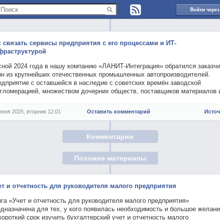
Войти через
к связать сервисы предприятия с его процессами и ИТ-
фраструктурой
сной 2024 года в нашу компанию «ЛАНИТ-Интеграция» обратился заказчи
ин из крупнейших отечественных промышленных автопроизводителей.
едприятие с оставшейся в наследие с советских времён заводской
нгломерацией, множеством дочерних обществ, поставщиков материалов
июня 2025, вторник 12:01
Оставить комментарий
Исто
Комментарии
Похожие материалы
ет и отчетность для руководителя малого предприятия
га «Учет и отчетность для руководителя малого предприятия»
едназначена для тех, у кого появилась необходимость и большое желан
короткий срок изучить бухгалтерский учет и отчетность малого