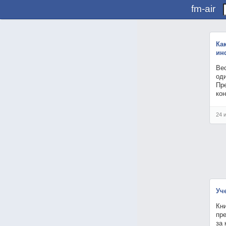
fm-air
Ка
ин
Ве
од
Пр
ко
24 
Уч
Кни
пр
за 