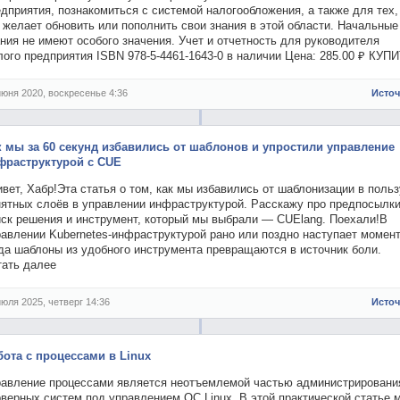
дприятия, познакомиться с системой налогообложения, а также для тех,
 желает обновить или пополнить свои знания в этой области. Начальные
ния не имеют особого значения. Учет и отчетность для руководителя
ого предприятия ISBN 978-5-4461-1643-0 в наличии Цена: 285.00 ₽ КУП
июня 2020, воскресенье 4:36
Исто
к мы за 60 секунд избавились от шаблонов и упростили управление
фраструктурой с CUE
вет, Хабр!Эта статья о том, как мы избавились от шаблонизации в польз
нятных слоёв в управлении инфраструктурой. Расскажу про предпосылки
иск решения и инструмент, который мы выбрали — CUElang. Поехали!В
авлении Kubernetes-инфраструктурой рано или поздно наступает момент
гда шаблоны из удобного инструмента превращаются в источник боли.
тать далее
июля 2025, четверг 14:36
Исто
бота с процессами в Linux
равление процессами является неотъемлемой частью администрировани
верных систем под управлением ОС Linux. В этой практической статье 