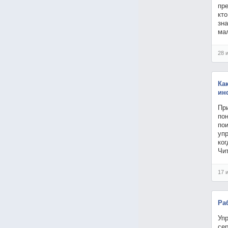
пре
кто
зна
мал
28 
Ка
ин
При
по
по
упр
ко
Чи
17 
Ра
Уп
сер