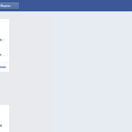
 Яндекс
к -
 и…
чник
ие