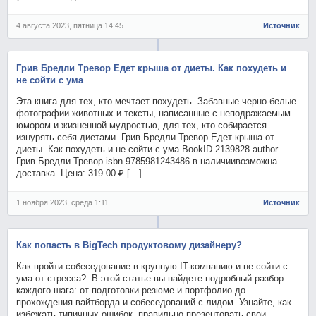
4 августа 2023, пятница 14:45
Источник
Грив Бредли Тревор Едет крыша от диеты. Как похудеть и
не сойти с ума
Эта книга для тех, кто мечтает похудеть. Забавные черно-белые
фотографии животных и тексты, написанные с неподражаемым
юмором и жизненной мудростью, для тех, кто собирается
изнурять себя диетами. Грив Бредли Тревор Едет крыша от
диеты. Как похудеть и не сойти с ума BookID 2139828 author
Грив Бредли Тревор isbn 9785981243486 в наличиивозможна
доставка. Цена: 319.00 ₽ […]
1 ноября 2023, среда 1:11
Источник
Как попасть в BigTech продуктовому дизайнеру?
Как пройти собеседование в крупную IT-компанию и не сойти с
ума от стресса? В этой статье вы найдете подробный разбор
каждого шага: от подготовки резюме и портфолио до
прохождения вайтборда и собеседований с лидом. Узнайте, как
избежать типичных ошибок, правильно презентовать свои