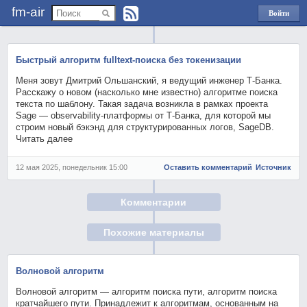
fm-air
Войти
через
Яндекс
Быстрый алгоритм fulltext-поиска без токенизации
Меня зовут Дмитрий Ольшанский, я ведущий инженер Т-Банка.
Расскажу о новом (насколько мне известно) алгоритме поиска
текста по шаблону. Такая задача возникла в рамках проекта
Sage — observability-платформы от Т-Банка, для которой мы
строим новый бэкэнд для структурированных логов, SageDB.
Читать далее
12 мая 2025, понедельник 15:00
Оставить комментарий
Источник
Комментарии
Похожие материалы
Волновой алгоритм
Волновой алгоритм — алгоритм поиска пути, алгоритм поиска
кратчайшего пути. Принадлежит к алгоритмам, основанным на