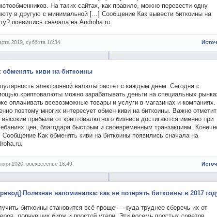
ютообменников. На таких сайтах, как правило, можно перевести одну
люту в другую с минимальной […] Сообщение Как вывести биткоины на
ту? появились сначала на Androha.ru.
арта 2019, суббота 16:34
Исто
к обменять киви на биткоины
пулярность электронной валюты растет с каждым днем. Сегодня с
мощью криптовалюты можно зарабатывать деньги на специальных рынках
же оплачивать всевозможные товары и услуги в магазинах и компаниях.
нно поэтому многих интересует обмен киви на биткоины. Важно отметит
о высокие прибыли от криптовалютного бизнеса достигаются именно при
лебаниях цен, благодаря быстрым и своевременным транзакциям. Конечн
] Сообщение Как обменять киви на биткоины появились сначала на
roha.ru.
июня 2020, воскресенье 16:49
Исто
еревод] Полезная напоминалка: как не потерять биткоины в 2017 год
лучить биткоины становится всё проще — куда труднее сберечь их от
еров, лопнувших бирж и простой утери. Эти восемь простых советов