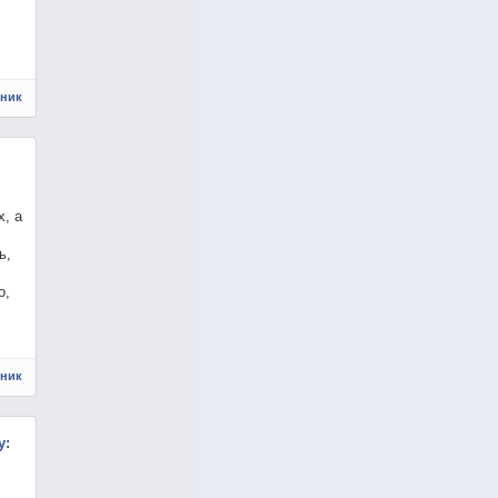
чник
, а
ь,
о,
чник
у: