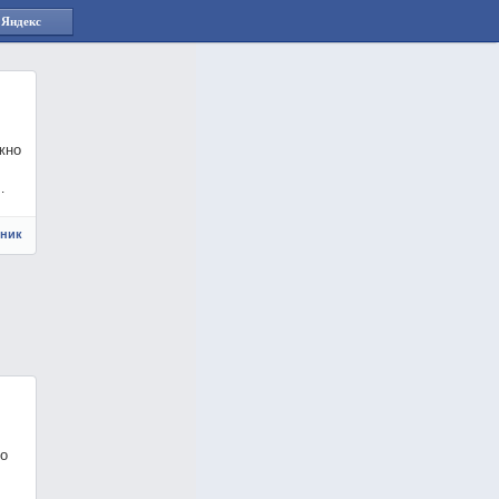
 Яндекс
жно
…
чник
то