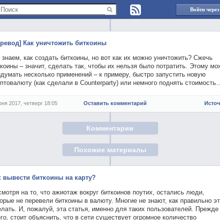
Войти через
еревод] Как уничтожить биткоины
знаем, как создать биткоины, но вот как их можно уничтожить? Сжечь
коины – значит, сделать так, чтобы их нельзя было потратить. Этому мо
думать несколько применений – к примеру, быстро запустить новую
птовалюту (как сделали в Counterparty) или немного поднять стоимость
юня 2017, четверг 18:05
Оставить комментарий
Исто
Комментарии
Похожие материалы
к вывести биткоины на карту?
мотря на то, что ажиотаж вокруг биткоинов поутих, остались люди,
орые не перевели биткоины в валюту. Многие не знают, как правильно э
лать. И, пожалуй, эта статья, именно для таких пользователей. Прежде
го, стоит объяснить, что в сети существует огромное количество