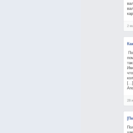
вал
ва
кар
2 м
Ка
По
по
так
Име
чт
ко
[…
And
28 
[П
По
хак