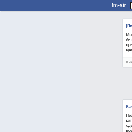
fm-air
[П
Мы 
бит
при
кри
8 и
Ка
Нес
кот
сде
все