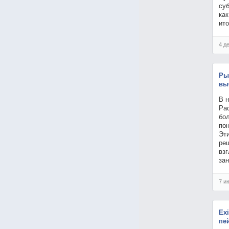
суб
как
ит
4 д
Ры
вы
В 
Ра
бо
пон
Эт
ре
взг
за
7 и
Ex
пе