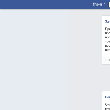
fm-air
За
Пр
про
про
точ
ис
пр
11 
Не
Сут
му