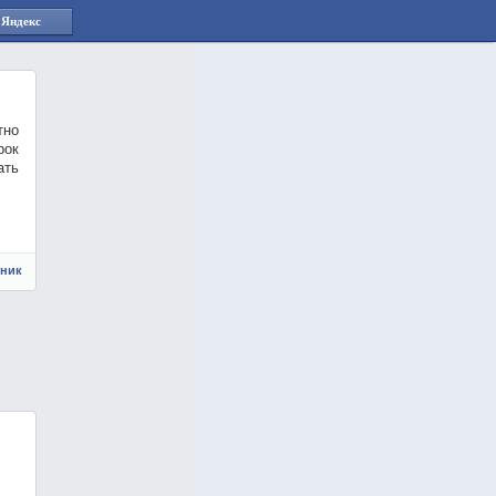
 Яндекс
тно
рок
ать
чник