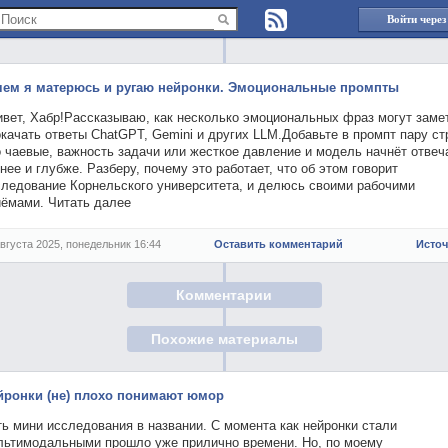
Войти через
чем я матерюсь и ругаю нейронки. Эмоциональные промпты
ивет, Хабр!Рассказываю, как несколько эмоциональных фраз могут заме
качать ответы ChatGPT, Gemini и других LLM.Добавьте в промпт пару ст
 чаевые, важность задачи или жесткое давление и модель начнёт отвеч
нее и глубже. Разберу, почему это работает, что об этом говорит
следование Корнельского университета, и делюсь своими рабочими
иёмами. Читать далее
августа 2025, понедельник 16:44
Оставить комментарий
Исто
Комментарии
Похожие материалы
йронки (не) плохо понимают юмор
ь мини исследования в названии. С момента как нейронки стали
льтимодальными прошло уже прилично времени. Но, по моему