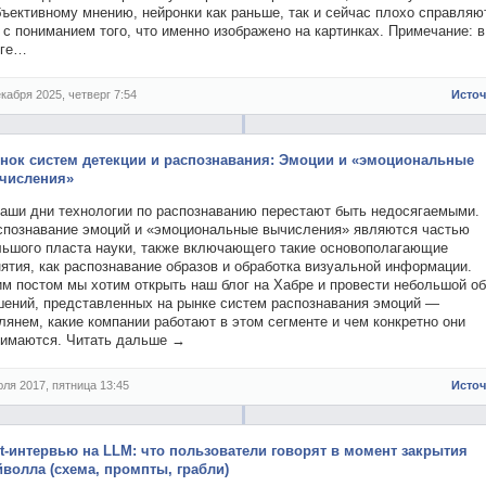
ъективному мнению, нейронки как раньше, так и сейчас плохо справляю
 с пониманием того, что именно изображено на картинках. Примечание: в
оге…
екабря 2025, четверг 7:54
Исто
нок систем детекции и распознавания: Эмоции и «эмоциональные
числения»
наши дни технологии по распознаванию перестают быть недосягаемыми.
спознавание эмоций и «эмоциональные вычисления» являются частью
льшого пласта науки, также включающего такие основополагающие
ятия, как распознавание образов и обработка визуальной информации.
им постом мы хотим открыть наш блог на Хабре и провести небольшой об
шений, представленных на рынке систем распознавания эмоций —
лянем, какие компании работают в этом сегменте и чем конкретно они
нимаются. Читать дальше →
юля 2017, пятница 13:45
Исто
it-интервью на LLM: что пользователи говорят в момент закрытия
йволла (схема, промпты, грабли)