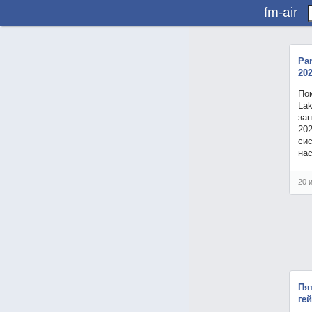
fm-air
Pa
202
По
Lak
зан
202
сис
на
20 
Пя
ге