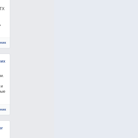
RTX
ь
чник
них
и.
 и
рые
чник
er