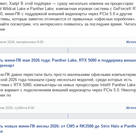
вет, Хабр! В этой подборке — сразу несколько новинок на процессорах
el Wildcat Lake и Panther Lake, компактная игровая система с GeForce® 
0, мини-ПК с поддержкой внешней видеокарты через PCIe 5.0 и другие
стемы, которые заметно отличаются от привычных «офисных коробочек».
айте посмотрим, что интересного появилось за последнее время. Читат
лее
июля 2026, воскресенье 8:00
Исто
ть мини-ПК мая 2026 года: Panther Lake, RTX 5080 и поддержка внеш
деокарт
ни-ПК давно перестали быть просто маленькими офисными компьютерам
ной 2026 года показали сразу несколько моделей, среди которых есть
тема с RTX 5080, компьютеры на новых процессорах Intel® Panther Lake
же вариант с подключением внешней видеокарты через PCIe 5.0. Некото
них по
мая 2026, суббота 8:00
Исто
ть новых мини-ПК весны 2026: от CM5 и RK3588 до Strix Halo и Panth
ke