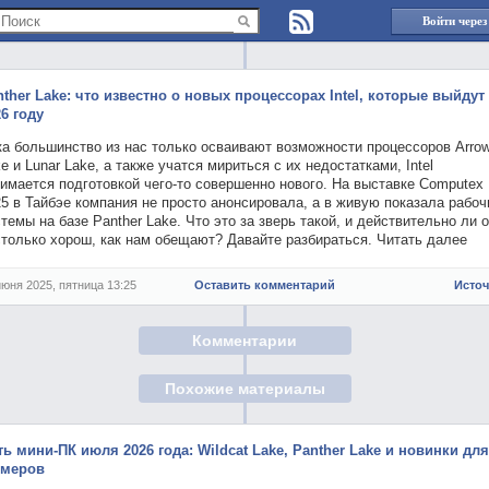
Войти через
nther Lake: что известно о новых процессорах Intel, которые выйдут
6 году
ка большинство из нас только осваивают возможности процессоров Arro
e и Lunar Lake, а также учатся мириться с их недостатками, Intel
имается подготовкой чего-то совершенно нового. На выставке Computex
5 в Тайбэе компания не просто анонсировала, а в живую показала рабоч
темы на базе Panther Lake. Что это за зверь такой, и действительно ли 
столько хорош, как нам обещают? Давайте разбираться. Читать далее
июня 2025, пятница 13:25
Оставить комментарий
Исто
Комментарии
Похожие материалы
ть мини-ПК июля 2026 года: Wildcat Lake, Panther Lake и новинки для
ймеров