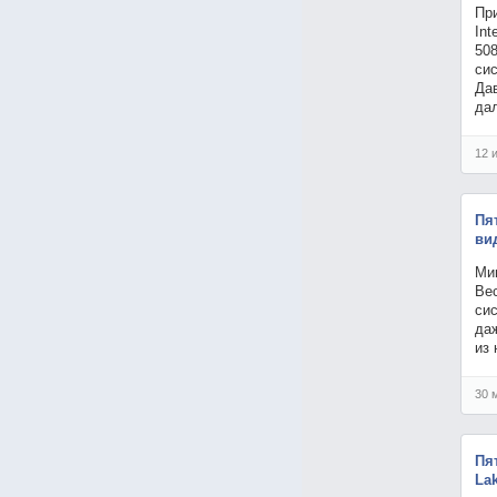
При
Int
508
си
Дав
да
12 
Пя
ви
Ми
Вес
сис
да
из 
30 
Пя
La