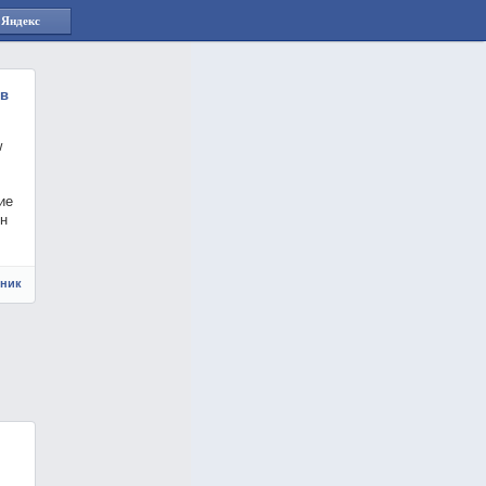
 Яндекс
 в
w
ие
он
чник