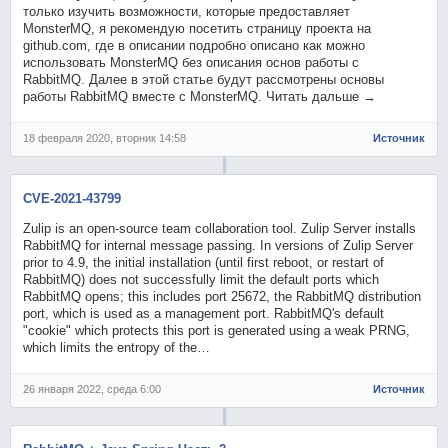
только изучить возможности, которые предоставляет
MonsterMQ, я рекомендую посетить страницу проекта на
github.com, где в описании подробно описано как можно
использовать MonsterMQ без описания основ работы с
RabbitMQ. Далее в этой статье будут рассмотрены основы
работы RabbitMQ вместе с MonsterMQ. Читать дальше →
18 февраля 2020, вторник 14:58
Источник
CVE-2021-43799
Zulip is an open-source team collaboration tool. Zulip Server installs
RabbitMQ for internal message passing. In versions of Zulip Server
prior to 4.9, the initial installation (until first reboot, or restart of
RabbitMQ) does not successfully limit the default ports which
RabbitMQ opens; this includes port 25672, the RabbitMQ distribution
port, which is used as a management port. RabbitMQ's default
"cookie" which protects this port is generated using a weak PRNG,
which limits the entropy of the…
26 января 2022, среда 6:00
Источник