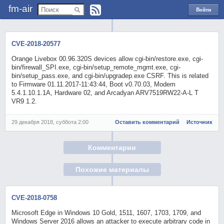
fm-air
Войти
через
Яндекс
CVE-2018-20577
Orange Livebox 00.96.320S devices allow cgi-bin/restore.exe, cgi-
bin/firewall_SPI.exe, cgi-bin/setup_remote_mgmt.exe, cgi-
bin/setup_pass.exe, and cgi-bin/upgradep.exe CSRF. This is related
to Firmware 01.11.2017-11:43:44, Boot v0.70.03, Modem
5.4.1.10.1.1A, Hardware 02, and Arcadyan ARV7519RW22-A-L T
VR9 1.2.
29 декабря 2018, суббота 2:00
Оставить комментарий
Источник
Комментарии
Похожие материалы
CVE-2018-0758
Microsoft Edge in Windows 10 Gold, 1511, 1607, 1703, 1709, and
Windows Server 2016 allows an attacker to execute arbitrary code in