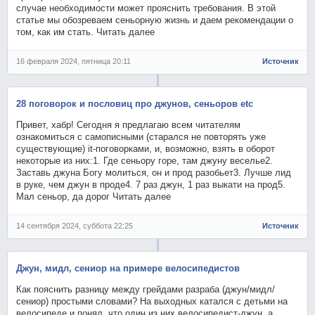
случае необходимости может прояснить требования. В этой
статье мы обозреваем сеньорную жизнь и даем рекомендации о
том, как им стать. Читать далее
16 февраля 2024, пятница 20:11
Источник
28 поговорок и пословиц про джунов, сеньоров etc
Привет, хабр! Сегодня я предлагаю всем читателям
ознакомиться с самописными (старался не повторять уже
существующие) it-поговорками, и, возможно, взять в оборот
некоторые из них:1. Где сеньору горе, там джуну веселье2.
Заставь джуна Богу молиться, он и прод разобьет3. Лучше лид
в руке, чем джун в проде4. 7 раз джун, 1 раз выкати на прод5.
Мал сеньор, да дорог Читать далее
14 сентября 2024, суббота 22:25
Источник
Джун, мидл, сениор на примере велосипедистов
Как пояснить разницу между грейдами разраба (джун/мидл/
сениор) простыми словами? На выходных катался с детьми на
велосипеде и понял, что один из них велосипедист-джун, а