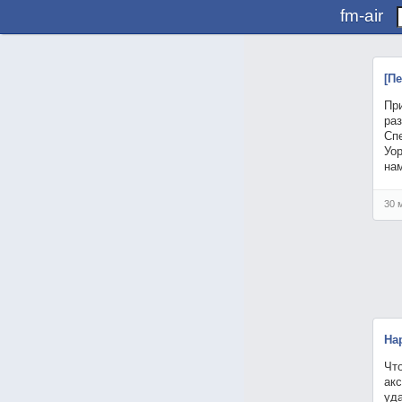
fm-air
[П
При
раз
Спе
Уор
на
30 
На
Чт
ак
уд