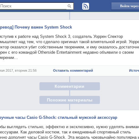
Войти через
еревод] Почему важен System Shock
ступив к работе над System Shock 3, создатель Уоррен Спектор
мышляет над тем, что сделало оригинал такой влиятельной игрой. Уорр
ктор оказался убит собственным творением, и ему оказалось достаточн
рен с его командой Otherside Entertainment недавно объявили о своем
мерении…
мая 2017, вторник 21:56
Оставить комментарий
Исто
Комментарии
Похожие материалы
ручные часы Casio G-Shock: стильный мужской аксессуар
обы выглядеть стильно, эффектно и эксклюзивно, нужно уделять внима
сессуарам. Как деловой костюм, так и ежедневный спортивный стиль
ачно дополнят часы Casio G-Shock. Эта модель чрезвычайно популярна 