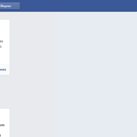
 Яндекс
ен
о.
чник
ние
и