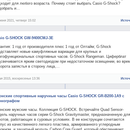
дходит для любого возраста. Почему стоит выбрать Casio G-Shock?
добрать и…
июня 2021, четверг 15:02
Исто
sio G-SHOCK GW-9400CMJ-3E
антия: 1 год от производителя плюс 1 год от Олтайм; G-Shock
едставляет новые камуфляжные вариации для крупных и
огофункциональных спортивных часов. G-Shock Rangeman. Циферблат
дсвечивается ярким светодиодом при недостаточном освещении, во вре
орота запястья в сторону лица,…
ая 2015, воскресенье 13:36
Исто
онские спортивные наручные часы Casio G-SHOCK GR-B200-1A9 с
онографом
онские мужские часы. Коллекция G-SHOCK. Встречайте Quad Sensor-
дель наручных часов серии G-Shock Gravitymaster, предназначенную дл
лотов, работающих в суровых условиях. В ее конструкции сочетаются
пус из качественного легкого пластика, армированного углеродным
окном, и защитный модуль Carbon Core Guard, который обеспечивает