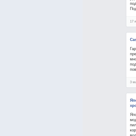
по
По
17 
Ca
Гар
пр
мн
по
пов
3 м
Яп
хр
Яп
мо
пи
кор
вол