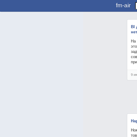
fm-air
BI
не
На 
это
зад
со
пр
9 и
На
Но
то