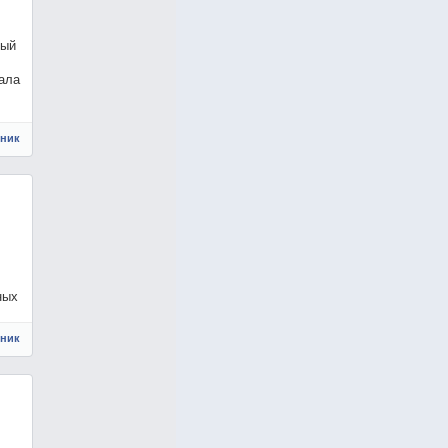
мый
ала
чник
ных
чник