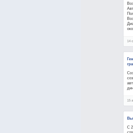
Во
Ав
По
Во
Ди
ок
14 
Ге
гр
Со
со
авт
ди
15 
Вы
С 2
ст