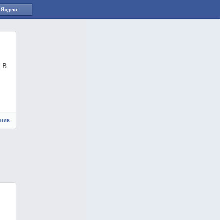
 Яндекс
. В
чник