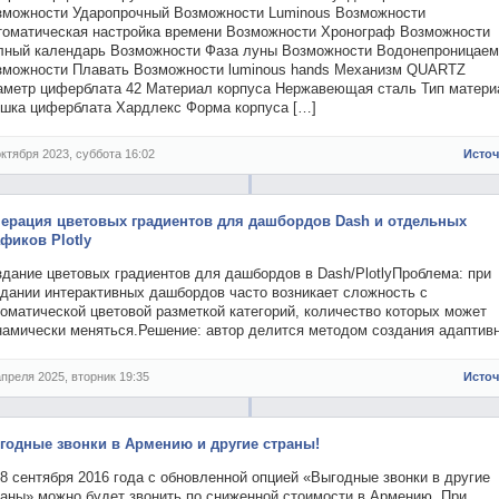
зможности Ударопрочный Возможности Luminous Возможности
томатическая настройка времени Возможности Хронограф Возможности
лный календарь Возможности Фаза луны Возможности Водонепроницае
зможности Плавать Возможности luminous hands Механизм QUARTZ
аметр циферблата 42 Материал корпуса Нержавеющая сталь Тип матери
ошка циферблата Хардлекс Форма корпуса […]
октября 2023, суббота 16:02
Исто
нерация цветовых градиентов для дашбордов Dash и отдельных
афиков Plotly
здание цветовых градиентов для дашбордов в Dash/PlotlyПроблема: при
здании интерактивных дашбордов часто возникает сложность с
оматической цветовой разметкой категорий, количество которых может
намически меняться.Решение: автор делится методом создания адаптив
апреля 2025, вторник 19:35
Исто
годные звонки в Армению и другие страны!
8 сентября 2016 года с обновленной опцией «Выгодные звонки в другие
раны» можно будет звонить по сниженной стоимости в Армению. При