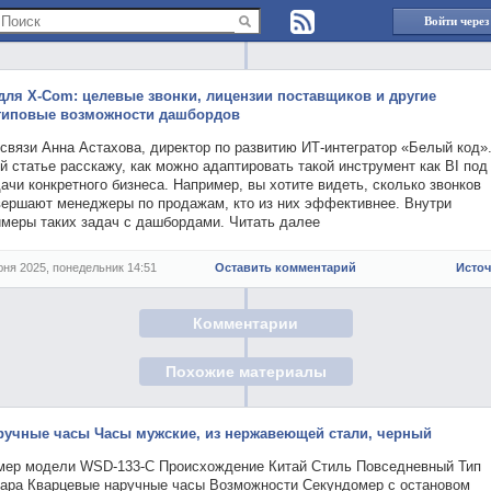
Войти через
 для X-Com: целевые звонки, лицензии поставщиков и другие
типовые возможности дашбордов
связи Анна Астахова, директор по развитию ИТ-интегратор «Белый код»
й статье расскажу, как можно адаптировать такой инструмент как BI под
ачи конкретного бизнеса. Например, вы хотите видеть, сколько звонков
вершают менеджеры по продажам, кто из них эффективнее. Внутри
имеры таких задач с дашбордами. Читать далее
юня 2025, понедельник 14:51
Оставить комментарий
Исто
Комментарии
Похожие материалы
ручные часы Часы мужские, из нержавеющей стали, черный
мер модели WSD-133-C Происхождение Китай Стиль Повседневный Тип
вара Кварцевые наручные часы Возможности Секундомер с остановом