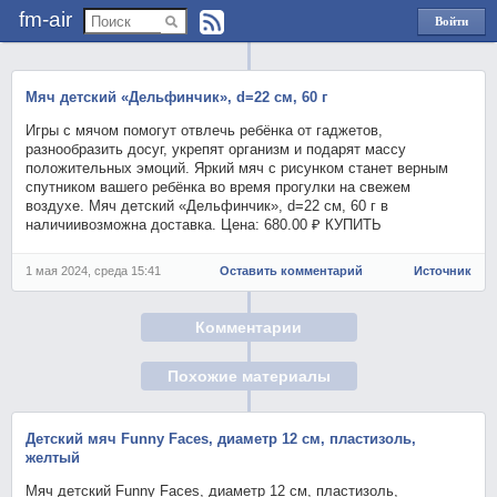
fm-air
Войти
через
Яндекс
Мяч детский «Дельфинчик», d=22 см, 60 г
Игры с мячом помогут отвлечь ребёнка от гаджетов,
разнообразить досуг, укрепят организм и подарят массу
положительных эмоций. Яркий мяч с рисунком станет верным
спутником вашего ребёнка во время прогулки на свежем
воздухе. Мяч детский «Дельфинчик», d=22 см, 60 г в
наличиивозможна доставка. Цена: 680.00 ₽ КУПИТЬ
1 мая 2024, среда 15:41
Оставить комментарий
Источник
Комментарии
Похожие материалы
Детский мяч Funny Faces, диаметр 12 см, пластизоль,
желтый
Мяч детский Funny Faces, диаметр 12 см, пластизоль,