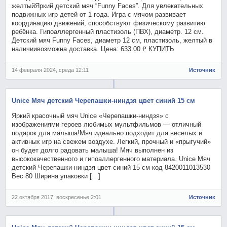
желтыйЯркий детский мяч “Funny Faces”. Для увлекательных
подвижных игр детей от 1 года. Игра с мячом развивает
координацию движений, способствуют физическому развитию
ребёнка. Гипоаллергенный пластизоль (ПВХ), диаметр. 12 см.
Детский мяч Funny Faces, диаметр 12 см, пластизоль, желтый в
наличиивозможна доставка. Цена: 633.00 ₽ КУПИТЬ
14 февраля 2024, среда 12:11
Источник
Unice Мяч детский Черепашки-ниндзя цвет синий 15 см
Яркий красочный мяч Unice «Черепашки-ниндзя» с
изображениями героев любимых мультфильмов — отличный
подарок для малыша!Мяч идеально подходит для веселых и
активных игр на свежем воздухе. Легкий, прочный и «прыгучий»
он будет долго радовать малыша! Мяч выполнен из
высококачественного и гипоаллергенного материала. Unice Мяч
детский Черепашки-ниндзя цвет синий 15 см код 8420011013530
Вес 80 Ширина упаковки […]
22 октября 2017, воскресенье 2:01
Источник