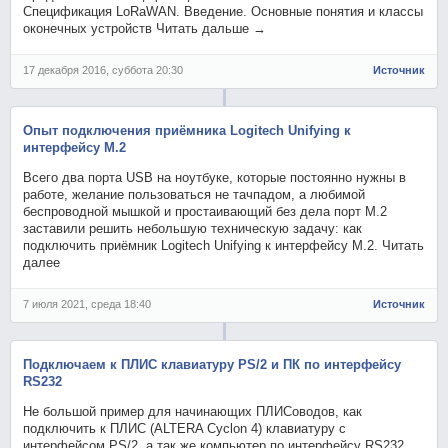
Спецификация LoRaWAN. Введение. Основные понятия и классы
оконечных устройств Читать дальше →
17 декабря 2016, суббота 20:30
Источник
Опыт подключения приёмника Logitech Unifying к
интерфейсу M.2
Всего два порта USB на ноутбуке, которые постоянно нужны в
работе, желание пользоваться не тачпадом, а любимой
беспроводной мышкой и простаивающий без дела порт M.2
заставили решить небольшую техническую задачу: как
подключить приёмник Logitech Unifying к интерфейсу M.2. Читать
далее
7 июля 2021, среда 18:40
Источник
Подключаем к ПЛИС клавиатуру PS/2 и ПК по интерфейсу
RS232
Не большой пример для начинающих ПЛИСоводов, как
подключить к ПЛИС (ALTERA Cyclon 4) клавиатуру с
интерфейсом PS/2, а так же компьютер по интерфейсу RS232