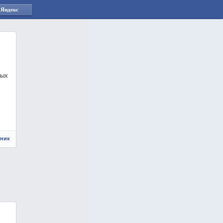
 Яндекс
ных
чник