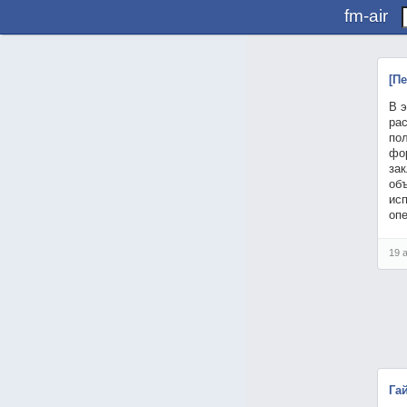
fm-air
[П
В 
рас
по
фо
за
об
ис
оп
19 
Га