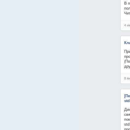
В п
по
Чи
4 и
Кл
Пр
пр
(П
др
8 я
[П
std
Ди
свя
пок
std
про