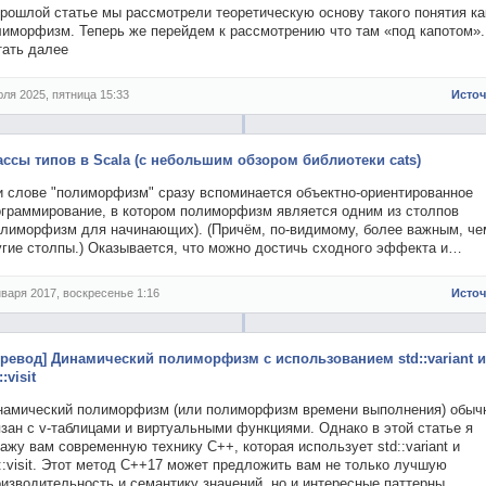
рошлой статье мы рассмотрели теоретическую основу такого понятия ка
лиморфизм. Теперь же перейдем к рассмотрению что там «под капотом».
тать далее
юля 2025, пятница 15:33
Исто
ассы типов в Scala (с небольшим обзором библиотеки cats)
и слове "полиморфизм" сразу вспоминается объектно-ориентированное
ограммирование, в котором полиморфизм является одним из столпов
олиморфизм для начинающих). (Причём, по-видимому, более важным, че
угие столпы.) Оказывается, что можно достичь сходного эффекта и…
нваря 2017, воскресенье 1:16
Исто
еревод] Динамический полиморфизм с использованием std::variant и
::visit
намический полиморфизм (или полиморфизм времени выполнения) обыч
зан с v-таблицами и виртуальными функциями. Однако в этой статье я
ажу вам современную технику C++, которая использует std::variant и
::visit. Этот метод C++17 может предложить вам не только лучшую
изводительность и семантику значений, но и интересные паттерны