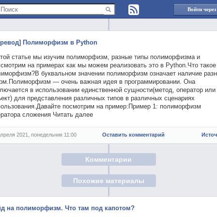
Войти через
еревод] Полиморфизм в Python
этой статье мы изучим полиморфизм, разные типы полиморфизма и
смотрим на примерах как мы можем реализовать это в Python.Что такое
лиморфизм?В буквальном значении полиморфизм означает наличие раз
рм.Полиморфизм — очень важная идея в программировании. Она
ключается в использовании единственной сущности(метод, оператор или
ъект) для представления различных типов в различных сценариях
пользования.Давайте посмотрим на пример:Пример 1: полиморфизм
ератора сложения Читать далее
апреля 2021, понедельник 11:00
Оставить комментарий
Исто
Комментарии
Похожие материалы
йд на полиморфизм. Что там под капотом?