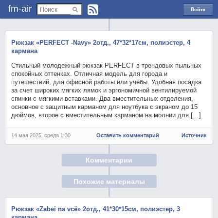
fm-air
Войти
через
Яндекс
Рюкзак «PERFECT -Navy» 2отд., 47*32*17см, полиэстер, 4
кармана
Стильный молодежный рюкзак PERFECT в трендовых пыльных
спокойных оттенках. Отличная модель для города и
путешествий, для офисной работы или учебы. Удобная посадка
за счет широких мягких лямок и эргономичной вентилируемой
спинки с мягкими вставками. Два вместительных отделения,
основное с защитным карманом для ноутбука с экраном до 15
дюймов, второе с вместительным карманом на молнии для […]
14 мая 2025, среда 1:30
Оставить комментарий
Источник
Комментарии
Похожие материалы
Рюкзак «Zabei na vсё» 2отд., 41*30*15см, полиэстер, 3
кармана