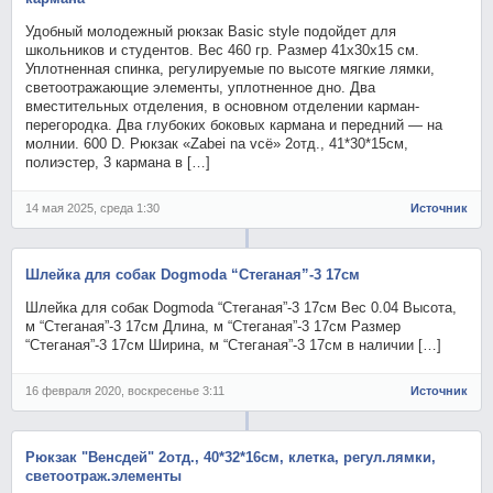
Удобный молодежный рюкзак Basic style подойдет для
школьников и студентов. Вес 460 гр. Размер 41х30х15 см.
Уплотненная спинка, регулируемые по высоте мягкие лямки,
светоотражающие элементы, уплотненное дно. Два
вместительных отделения, в основном отделении карман-
перегородка. Два глубоких боковых кармана и передний — на
молнии. 600 D. Рюкзак «Zabei na vсё» 2отд., 41*30*15см,
полиэстер, 3 кармана в […]
14 мая 2025, среда 1:30
Источник
Шлейка для собак Dogmoda “Стеганая”-3 17см
Шлейка для собак Dogmoda “Стеганая”-3 17см Вес 0.04 Высота,
м “Стеганая”-3 17см Длина, м “Стеганая”-3 17см Размер
“Стеганая”-3 17см Ширина, м “Стеганая”-3 17см в наличии […]
16 февраля 2020, воскресенье 3:11
Источник
Рюкзак "Венсдей" 2отд., 40*32*16см, клетка, регул.лямки,
светоотраж.элементы