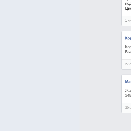
под
Ци
1 я
Ко
Ко
Выс
27 
Maf
Жан
34
30 