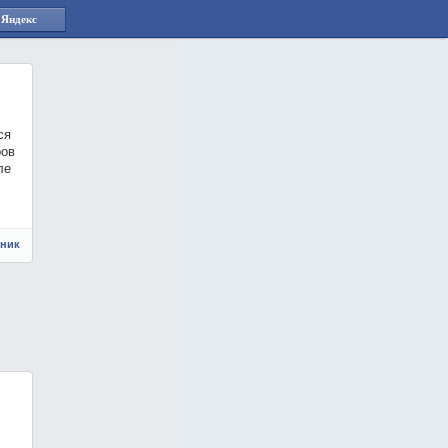
 Яндекс
ся
ров
ле
чник