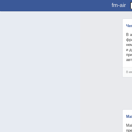
fm-air
Чег
В а
фра
не
и д
при
ав
8 и
Ma
Maf
пр