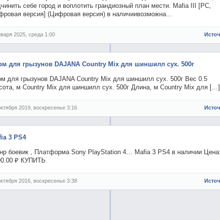
чинить себе город и воплотить грандиозный план мести. Mafia III [PC,
фровая версия] (Цифровая версия) в наличиивозможна...
нваря 2025, среда 1:00
Исто
рм для грызунов DAJANA Country Mix для шиншилл сух. 500г
рм для грызунов DAJANA Country Mix для шиншилл сух. 500г Вес 0.5
ота, м Country Mix для шиншилл сух. 500г Длина, м Country Mix для […]
октября 2019, воскресенье 3:16
Исто
ia 3 PS4
р боевик , Платформа Sony PlayStation 4… Mafia 3 PS4 в наличии Цена
90.00 ₽ КУПИТЬ
октября 2016, воскресенье 3:38
Исто