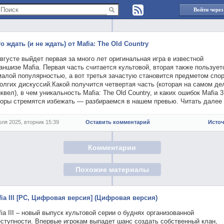
Войти через
о ждать (и не ждать) от Mafia: The Old Country
вгусте выйдет первая за много лет оригинальная игра в известной
ншизе Mafia. Первая часть считается культовой, вторая также пользует
малой популярностью, а вот третья зачастую становится предметом спо
олгих дискуссий.Какой получится четвертая часть (которая на самом де
квел), в чем уникальность Mafia: The Old Country, и каких ошибок Mafia 3
торы стремятся избежать — разбираемся в нашем превью. Читать далее
юля 2025, вторник 15:39
Оставить комментарий
Исто
Комментарии
Похожие материалы
fia III [PC, Цифровая версия] (Цифровая версия)
ia III – новый выпуск культовой серии о буднях организованной
еступности. Впервые игрокам выпадет шанс создать собственный клан,