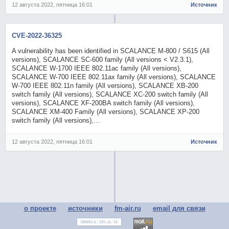
12 августа 2022, пятница 16:01
Источник
CVE-2022-36325
A vulnerability has been identified in SCALANCE M-800 / S615 (All
versions), SCALANCE SC-600 family (All versions < V2.3.1),
SCALANCE W-1700 IEEE 802.11ac family (All versions),
SCALANCE W-700 IEEE 802.11ax family (All versions), SCALANCE
W-700 IEEE 802.11n family (All versions), SCALANCE XB-200
switch family (All versions), SCALANCE XC-200 switch family (All
versions), SCALANCE XF-200BA switch family (All versions),
SCALANCE XM-400 Family (All versions), SCALANCE XP-200
switch family (All versions),…
12 августа 2022, пятница 16:01
Источник
о проекте
источники
fm-air.ru
email для связи
509693 it / 105 ch / 16