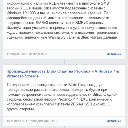
информацию о наличии RCE-уязвимости в протоколе SMB
версий 3.1.1 и выше. Уязвимости подвержены системы с
Windows 10 1903 и выше, включая серверные издания. По
имеющейся на данный момент информации — уязвимости
подвержены как SMBv3-клиенты, так и SMBv3-серверы.
Эксплуатация уязвимости приводит к удаленному выполнению
кода с правами локальной системы, что позволяет реализовать
сценарии, аналогичные WannaCry \ EternalBlue. Читать дальше
→
12 марта 2020, четверг 0:27
Источник
Производительность Bitrix Старт на Proxmox и Virtuozzo 7 &
Virtuozzo Storage
Тестирование производительности Bitrix Старт на двух
принципиально разных платформах. Замерять будем при
помощи встроенной панели производительности Bitrix. C одной
стороны, бесплатная версия Proxmox 4.4, LXC контейнеры с
использованием файловой системы ZFS на SSD дисках. С
другой стороны,…
16 января 2017, понедельник 11:12
Источник