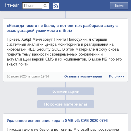
fm-air
Войти
через
Яндекс
«Никогда такого не было, и вот опять»: разбираем атаку c
эксплуатацией уязвимости в Bitrix
Привет, Хабр! Меня зовут Никита Полосухин, я старший
системный аналитик центра мониторинга и реагирования на
кибератаки RED Security SOC. В этом материале я хочу снова
поднять тему важности своевременных обновлений и
актуализации версий CMS и их компонентов. В мире ИБ про это
знают почти
10 июня 2025, вторник 19:34
Оставить комментарий
Источник
Комментарии
Похожие материалы
Удаленное исполнение кода в SMB v3: CVE-2020-0796
Никогда такого не было, и вот опять. Microsoft распространила