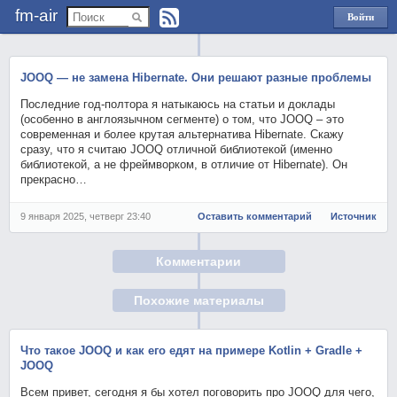
fm-air
Войти
через
Яндекс
JOOQ — не замена Hibernate. Они решают разные проблемы
Последние год-полтора я натыкаюсь на статьи и доклады
(особенно в англоязычном сегменте) о том, что JOOQ – это
современная и более крутая альтернатива Hibernate. Скажу
сразу, что я считаю JOOQ отличной библиотекой (именно
библиотекой, а не фреймворком, в отличие от Hibernate). Он
прекрасно…
9 января 2025, четверг 23:40
Оставить комментарий
Источник
Комментарии
Похожие материалы
Что такое JOOQ и как его едят на примере Kotlin + Gradle +
JOOQ
Всем привет, сегодня я бы хотел поговорить про JOOQ для чего,