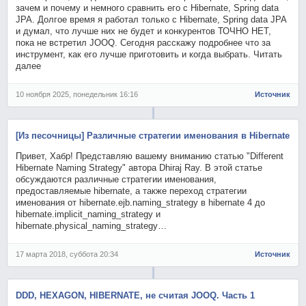
зачем и почему и немного сравнить его с Hibernate, Spring data
JPA. Долгое время я работал только с Hibernate, Spring data JPA
и думал, что лучше них не будет и конкурентов ТОЧНО НЕТ,
пока не встретил JOOQ. Сегодня расскажу подробнее что за
инструмент, как его лучше приготовить и когда выбрать. Читать
далее
10 ноября 2025, понедельник 16:16
Источник
[Из песочницы] Различные стратегии именования в Hibernate
Привет, Хабр! Представляю вашему вниманию статью "Different
Hibernate Naming Strategy" автора Dhiraj Ray. В этой статье
обсуждаются различные стратегии именования,
предоставляемые hibernate, а также переход стратегии
именования от hibernate.ejb.naming_strategy в hibernate 4 до
hibernate.implicit_naming_strategy и
hibernate.physical_naming_strategy…
17 марта 2018, суббота 20:34
Источник
DDD, HEXAGON, HIBERNATE, не считая JOOQ. Часть 1