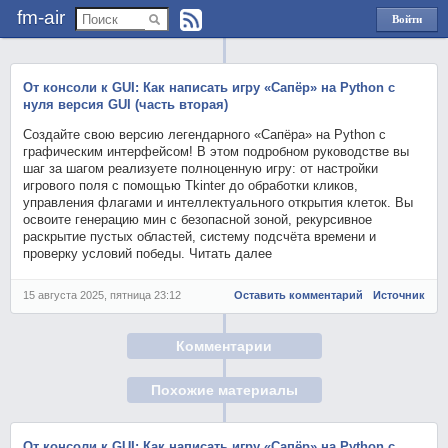
fm-air
Войти
через
Яндекс
От консоли к GUI: Как написать игру «Сапёр» на Python с
нуля версия GUI (часть вторая)
Создайте свою версию легендарного «Сапёра» на Python с
графическим интерфейсом! В этом подробном руководстве вы
шаг за шагом реализуете полноценную игру: от настройки
игрового поля с помощью Tkinter до обработки кликов,
управления флагами и интеллектуального открытия клеток. Вы
освоите генерацию мин с безопасной зоной, рекурсивное
раскрытие пустых областей, систему подсчёта времени и
проверку условий победы. Читать далее
15 августа 2025, пятница 23:12
Оставить комментарий
Источник
Комментарии
Похожие материалы
От консоли к GUI: Как написать игру «Сапёр» на Python с