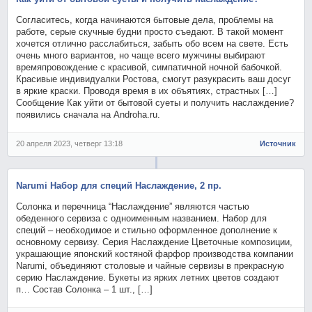
Согласитесь, когда начинаются бытовые дела, проблемы на
работе, серые скучные будни просто съедают. В такой момент
хочется отлично расслабиться, забыть обо всем на свете. Есть
очень много вариантов, но чаще всего мужчины выбирают
времяпровождение с красивой, симпатичной ночной бабочкой.
Красивые индивидуалки Ростова, смогут разукрасить ваш досуг
в яркие краски. Проводя время в их объятиях, страстных […]
Сообщение Как уйти от бытовой суеты и получить наслаждение?
появились сначала на Androha.ru.
20 апреля 2023, четверг 13:18
Источник
Narumi Набор для специй Наслаждение, 2 пр.
Солонка и перечница “Наслаждение” являются частью
обеденного сервиза с одноименным названием. Набор для
специй – необходимое и стильно оформленное дополнение к
основному сервизу. Серия Наслаждение Цветочные композиции,
украшающие японский костяной фарфор производства компании
Narumi, объединяют столовые и чайные сервизы в прекрасную
серию Наслаждение. Букеты из ярких летних цветов создают
п… Состав Солонка – 1 шт., […]