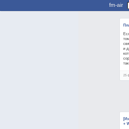
fm-air
Пл
Есл
том
свя
и 
кот
сор
так
25 
[И
+ 