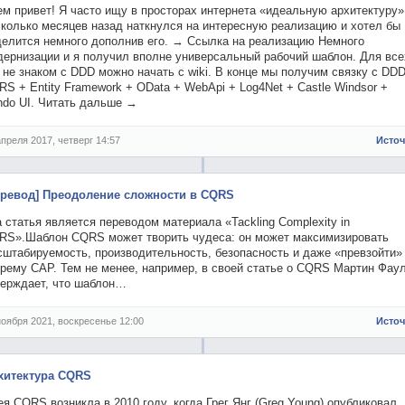
м привет! Я часто ищу в просторах интернета «идеальную архитектуру»
сколько месяцев назад наткнулся на интересную реализацию и хотел бы
делится немного дополнив его. → Ссылка на реализацию Немного
дернизации и я получил вполне универсальный рабочий шаблон. Для все
 не знаком с DDD можно начать с wiki. В конце мы получим связку с DDD
S + Entity Framework + OData + WebApi + Log4Net + Castle Windsor +
ndo UI. Читать дальше →
апреля 2017, четверг 14:57
Исто
еревод] Преодоление сложности в CQRS
 статья является переводом материала «Tackling Complexity in
RS».Шаблон CQRS может творить чудеса: он может максимизировать
сштабируемость, производительность, безопасность и даже «превзойти»
орему CAP. Тем не менее, например, в своей статье о CQRS Мартин Фау
верждает, что шаблон…
ноября 2021, воскресенье 12:00
Исто
хитектура CQRS
я CQRS возникла в 2010 году, когда Грег Янг (Greg Young) опубликовал