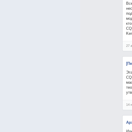
Все
не
по
мо
кто
CQR
Ke
27 
[П
Эта
CQ
ма
те
ут
14 
Ар
Иде