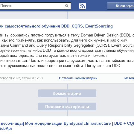
Войти через
ан самостоятельного обучения DDD, CQRS, EventSourcing
и вы собрались плотно погрузиться в тему Doman Driven Design (DDD), 
 как его применять, как использовать, для чего он нужен, и как с ним
заны Command and Query Responsibility Segregation (CQRS), Event Sourc
другие термины из мира DDD то можно воспользоваться планом обучения
орый последовательно погрузит вас в эти темы и поможет
иентироваться. Часть информации на русском, часть на английском язы
 как русскоязычных аналогов я не смог найти. Погрузиться в DDD
февраля 2022, пятница 12:51
Оставить комментарий
Исто
Комментарии
Похожие материалы
з песочницы] Моя модернизация Byndyusoft.Infrastructure | DDD + C
WebApi