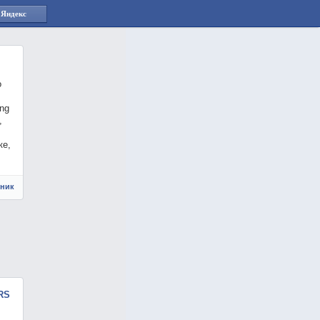
 Яндекс
о
ing
,
ке,
чник
QRS