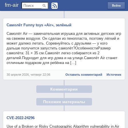
fm-air
Войти
через
Яндекс
Самолёт Funny toys «Air», зелёный
Самолёт Air — замечательная игрушка для активных детских игр
на свежем воздухе. Он сделан из пенопласта, поэтому лёгкий и
может далеко летать. Соревнуйтесь с друзьями — у кого
дальше получится запустить самолёт?ОсобенностиРазмер
самолёта: 31 × 35 см.Самолёт легко собирается из 2
деталей.Подходит для игр дома и на улице.Самолёт Air станет
отличным подарком для ребёнка на […]
30 апреля 2026, четверг 22:06
Оставить комментарий
Источник
Комментарии
Похожие материалы
CVE-2022-24296
Use of a Broken or Risky Cryptographic Algorithm vulnerability in Air