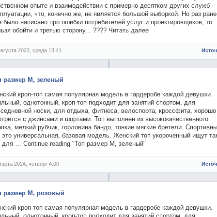
бственном опыте и взаимодействии с примерно десятком других служб
плуатации, что, конечно же, не является большой выборкой. Но раз ране
 было написано про ошибки потребителей услуг и проектировщиков, то
ьзя обойти и третью сторону... ???? Читать далее
августа 2023, среда 13:41
Исто
п размер M, зеленый
нский кроп-топ самая популярная модель в гардеробе каждой девушки.
льный, однотонный, кроп-топ подходит для занятий спортом, для
седневной носки, для отдыха, фитнеса, велоспорта, кроссфита, хорошо
отрится с джинсами и шортами. Топ выполнен из высококачественного
пка, мелкий рубчик, горловина бандо, тонкие мягкие бретели. Спортивн
 это универсальная, базовая модель. Женский топ укороченный ищут та
 для … Continue reading "Топ размер M, зеленый"
марта 2024, четверг 4:00
Исто
п размер M, розовый
нский кроп-топ самая популярная модель в гардеробе каждой девушки.
льный, однотонный, кроп-топ подходит для занятий спортом, для