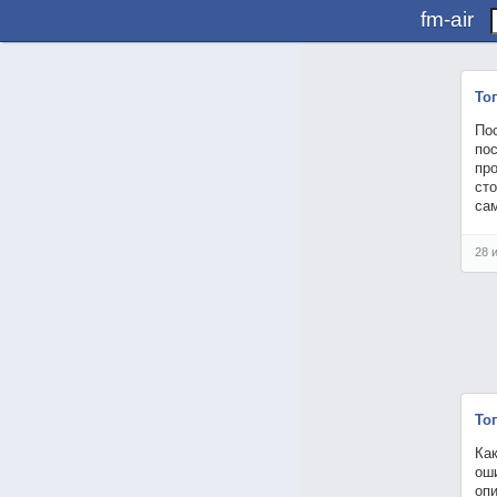
fm-air
То
По
по
пр
сто
са
28 
То
Ка
ош
оп