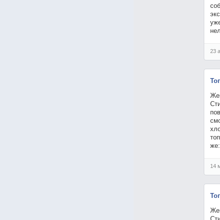
со
экс
уже
нел
23 
То
Же
Сти
пов
см
хло
топ
же:
14 
То
Же
Сти