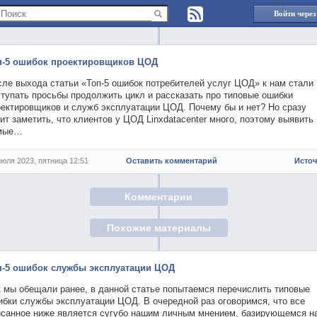
Войти через
п-5 ошибок проектировщиков ЦОД
сле выхода статьи «Топ-5 ошибок потребителей услуг ЦОД» к нам стали
ступать просьбы продолжить цикл и рассказать про типовые ошибки
оектировщиков и служб эксплуатации ЦОД. Почему бы и нет? Но сразу
ит заметить, что клиентов у ЦОД Linxdatacenter много, поэтому выявить
мые…
июля 2023, пятница 12:51
Оставить комментарий
Исто
Комментарии
Похожие материалы
п-5 ошибок службы эксплуатации ЦОД
к мы обещали ранее, в данной статье попытаемся перечислить типовые
ибки службы эксплуатации ЦОД. В очередной раз оговоримся, что все
исанное ниже является сугубо нашим личным мнением, базирующемся н