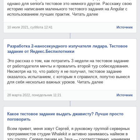
однако для senior'а тестовое это немного другое. Расскажу свою
историю написания маленького тестового задания на Angular с
использованием лучших практик. Читать далее
10 июля 2021, суббота 12:41
Источник
Разработка 2-наносекундного излучателя лидара. Тестовое
задание от Яндекс.Беспилотники
Это рассказ о том, как потратить 3 недели на тестовое задание
от работодателя мечты и провалить второй тур собеседования.
Несмотря на то, что работу я не получил, тестовое задание
оказалось испытанием, с которым я справился, попутно вынеся
для себя несколько важных уроков. Читать далее
28 марта 2022, понедельник 11:21
Источник
Какое тестовое задание выдать джависту? Лучше просто
поговорить
Всем привет, меня зовут Сергей, я руковожу группой серверных
программистов студии Whalekit и активно занимаюсь наймом в
эту группу. Сервер пишем на Java — соответственно, нанимаем