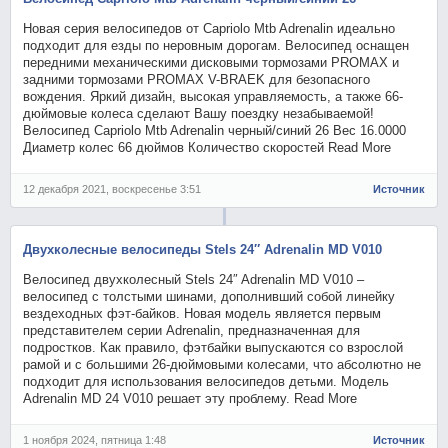
Новая серия велосипедов от Capriolo Mtb Adrenalin идеально
подходит для езды по неровным дорогам. Велосипед оснащен
передними механическими дисковыми тормозами PROMAX и
задними тормозами PROMAX V-BRAEK для безопасного
вождения. Яркий дизайн, высокая управляемость, а также 66-
дюймовые колеса сделают Вашу поездку незабываемой!
Велосипед Capriolo Mtb Adrenalin черный/синий 26 Вес 16.0000
Диаметр колес 66 дюймов Количество скоростей Read More
12 декабря 2021, воскресенье 3:51
Источник
Двухколесные велосипеды Stels 24″ Adrenalin MD V010
Велосипед двухколесный Stels 24″ Adrenalin MD V010 –
велосипед с толстыми шинами, дополнивший собой линейку
вездеходных фэт-байков. Новая модель является первым
представителем серии Adrenalin, предназначенная для
подростков. Как правило, фэтбайки выпускаются со взрослой
рамой и с большими 26-дюймовыми колесами, что абсолютно не
подходит для использования велосипедов детьми. Модель
Adrenalin MD 24 V010 решает эту проблему. Read More
1 ноября 2024, пятница 1:48
Источник