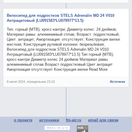
Велосипед для подростков STELS Adrenalin MD 24 V010
Антрацитовый (LU091583*LU078977*13.5)
Тип: горный (MTB), кросс-кантри; Диаметр колес: 24 дюймов;
Материал рамы: алюминиевый сплав; Возраст: подростковый;
Цвет: антрацит; Амортизация: отсутствует; Конструкция вилки:
жесткая; Конструкция рулевой колонки: безрезьбовая;
Велосипед для подростков STELS Adrenalin MD 24 V010
Антрацитовый (LU091583*LU078977*13.5) Тип горный (MTB),
кросс-кантри Диаметр колес 24 дюймов Материал рамы
алюминиевый сплав Возраст подростковый Цвет антрацит
Амортизация отсутствует Конструкция вилки Read More
8 июля 2024, понедельник 23:16
Источник
о проекте
источники
fm-air.ru
email для связи
509619 it / 105 ch / 16