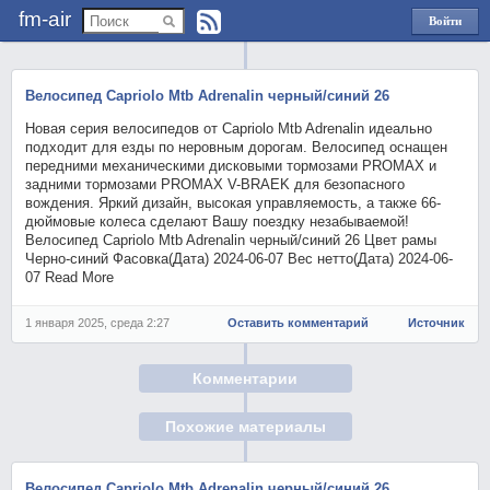
fm-air
Войти
через
Яндекс
Велосипед Capriolo Mtb Adrenalin черный/синий 26
Новая серия велосипедов от Capriolo Mtb Adrenalin идеально
подходит для езды по неровным дорогам. Велосипед оснащен
передними механическими дисковыми тормозами PROMAX и
задними тормозами PROMAX V-BRAEK для безопасного
вождения. Яркий дизайн, высокая управляемость, а также 66-
дюймовые колеса сделают Вашу поездку незабываемой!
Велосипед Capriolo Mtb Adrenalin черный/синий 26 Цвет рамы
Черно-синий Фасовка(Дата) 2024-06-07 Вес нетто(Дата) 2024-06-
07 Read More
1 января 2025, среда 2:27
Оставить комментарий
Источник
Комментарии
Похожие материалы
Велосипед Capriolo Mtb Adrenalin черный/синий 26