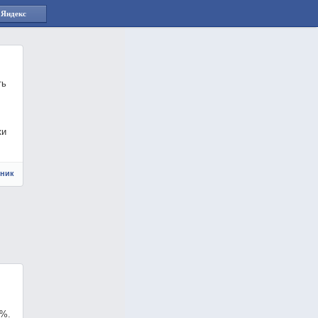
 Яндекс
ть
ки
чник
8%.