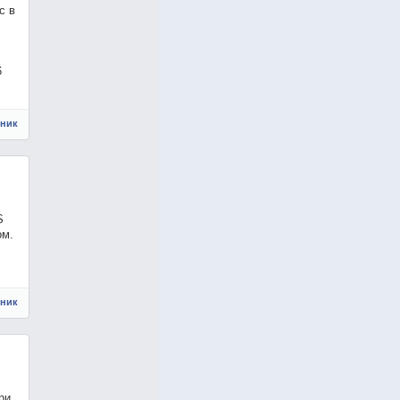
с в
6
чник
S
ом.
чник
ри