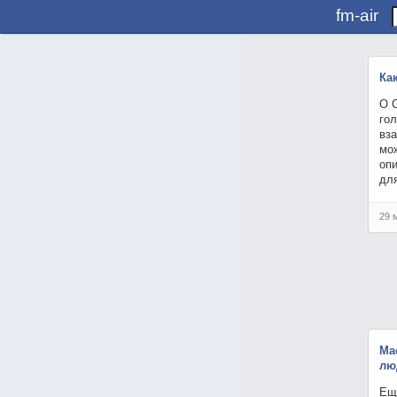
fm-air
Ка
О 
го
вз
мож
опи
дл
29 
Ма
лю
Ещ