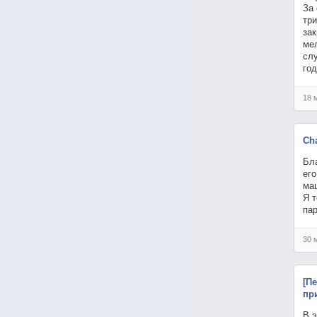
За 
три
зак
ме
сл
го
18 
Ch
Бл
его
ма
Я т
па
30 
[П
пр
В э