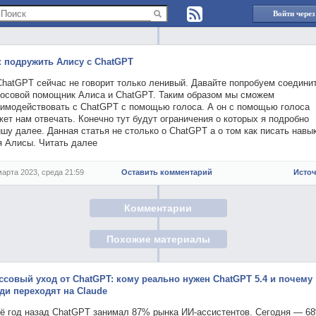
Войти через
к подружить Алису с ChatGPT
ChatGPT сейчас не говорит только ленивый. Давайте попробуем соедини
лосовой помощник Алиса и ChatGPT. Таким образом мы сможем
аимодействовать с ChatGPT с помощью голоса. А он с помощью голоса
ет нам отвечать. Конечно тут будут ограничения о которых я подробно
шу далее. Данная статья не столько о ChatGPT а о том как писать навы
я Алисы. Читать далее
марта 2023, среда 21:59
Оставить комментарий
Исто
Комментарии
Похожие материалы
ссовый уход от ChatGPT: кому реально нужен ChatGPT 5.4 и почему
ди переходят на Claude
ё год назад ChatGPT занимал 87% рынка ИИ-ассистентов. Сегодня — 6