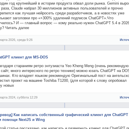
один год крупнейший в истории продукта обвал доли рынка. Gemini выро
 раза, Claude набрал 30 миллионов активных пользователей и прочно
репился как лучшая нейросеть среди разработчиков, а в новостях уже
лькают заголовки про «+300% удалений подписок ChatGPT».Что
училось? И — главный вопрос — кому реально нужен ChatGPT 5.4 в 202
ду? Читать далее
марта 2026, среда 9:26
Исто
atGPT клиент для MS-DOS
агодаря стараниям ретро энтузиаста Yeo Kheng Meng (очень рекомендую
 сайт, много интересного по ретро технике) можно юзать ChatGPT на DO
шинах. Кто владеет языком рекомендую Оригинальный пост на ангельск
естил проект на машине Toshiba T1200, (для которой к слову опробовал
ру новых
марта 2024, суббота 12:29
Исто
еревод] Как написать собственный графический клиент для ChatGPT
и помощи NextJS и Wing
той статье рассказано, как написать и развернуть клиент для ChatGPT п