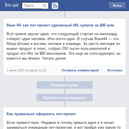
fm-air
Войти
через
Яндекс
Base 44: как пет-проект сделанный ИИ, купили за $80 млн
Всё громче звучит идея, что следующий стартап на миллиард
соберёт один человек. Или почти один. В случае Base44 — это
Маор Шломо и восемь человек в команде. За шесть месяцев он
вывел продукт в плюс, собрал 250 тысяч пользователей и
продал его Wix за $80 миллионов. Это ещё не соло-единорог, но
кажется мы близко. Читать далее
1 июля 2025, вторник 12:22
Оставить комментарий
Источник
Комментарии
Похожие материалы
Как правильно оформить пет-проект
Всех приветствую. Недавно в голову пришла идея и я начал
заниматься очередным пет-проектом, и вот пройдя уже какую-то