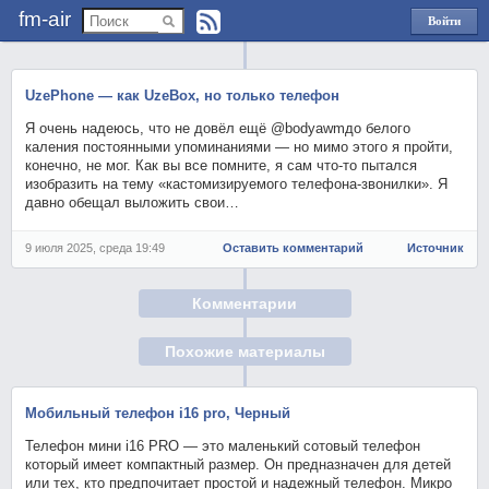
fm-air
Войти
через
Яндекс
UzePhone — как UzeBox, но только телефон
Я очень надеюсь, что не довёл ещё @bodyawmдо белого
каления постоянными упоминаниями — но мимо этого я пройти,
конечно, не мог. Как вы все помните, я сам что‑то пытался
изобразить на тему «кастомизируемого телефона‑звонилки». Я
давно обещал выложить свои…
9 июля 2025, среда 19:49
Оставить комментарий
Источник
Комментарии
Похожие материалы
Мобильный телефон i16 pro, Черный
Телефон мини i16 PRO — это маленький сотовый телефон
который имеет компактный размер. Он предназначен для детей
или тех, кто предпочитает простой и надежный телефон. Микро