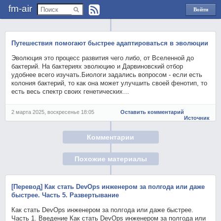
fm-air
Войти
через
Яндекс
Путешествия помогают быстрее адаптироваться в эволюции
Эволюция это процесс развития чего либо, от Вселенной до
бактерий. На бактериях эволюцию и Дарвиновский отбор
удобнее всего изучать.Биологи задались вопросом - если есть
колония бактерий, то как она может улучшить своей фенотип, то
есть весь спектр своих генетических…
2 марта 2025, воскресенье 18:05
Оставить комментарий
Источник
Комментарии
Похожие материалы
[Перевод] Как стать DevOps инженером за полгода или даже
быстрее. Часть 5. Развертывание
Как стать DevOps инженером за полгода или даже быстрее.
Часть 1. Введение Как стать DevOps инженером за полгода или