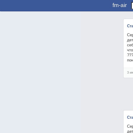
fm-air
Ст
Се
де
себ
что
???
пон
3 и
Ста
Се
де