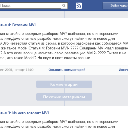
Войти через
атья 4: Готовим MVI
рия статей с очередным разбором MV* шаблонов, но с интересными
талямиДаже опытные разработчики смогут найти что-то новое для
яЭто четвертая статья из серии, в которой разбираем как собирается MV
 же такое Model Статья 4: Готовим MVI- ???? Собираем MVI-пазл воедин
? А что если вообще написать свою реализацию MVI?- ???? Ты так и не
ял, что такое Model? На вкус и цвет салаты разные
юля 2025, четверг 14:00
Оставить комментарий
Исто
Комментарии
Похожие материалы
тья 3: Из чего готовят MVI
рия статей с очередным разбором MV* шаблонов, но с интересными
талямиДаже опытные разработчики смогут найти что-то новое для