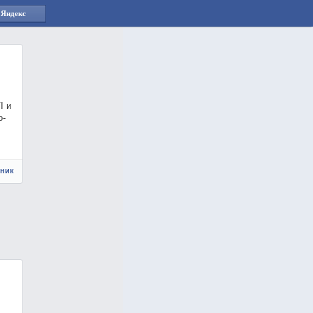
 Яндекс
I и
о-
чник