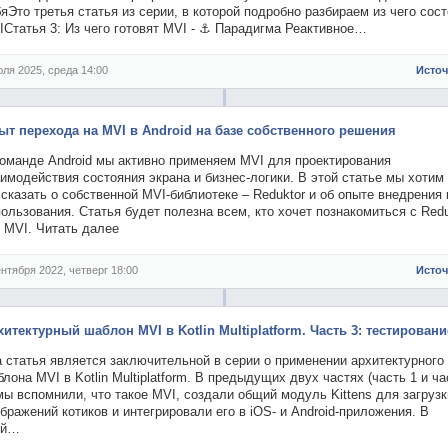
яЭто третья статья из серии, в которой подробно разбираем из чего сост
Статья 3: Из чего готовят MVI - ⚓️ Парадигма Реактивное…
юля 2025, среда 14:00
Исто
ыт перехода на MVI в Android на базе собственного решения
команде Android мы активно применяем MVI для проектирования
имодействия состояния экрана и бизнес-логики. В этой статье мы хотим
сказать о собственной MVI-библиотеке – Reduktor и об опыте внедрения 
ользования. Статья будет полезна всем, кто хочет познакомиться с Red
e MVI. Читать далее
ентября 2022, четверг 18:00
Исто
хитектурный шаблон MVI в Kotlin Multiplatform. Часть 3: тестировани
 статья является заключительной в серии о применении архитектурного
лона MVI в Kotlin Multiplatform. В предыдущих двух частях (часть 1 и ча
мы вспомнили, что такое MVI, создали общий модуль Kittens для загрузк
бражений котиков и интегрировали его в iOS- и Android-приложения. В
ой…