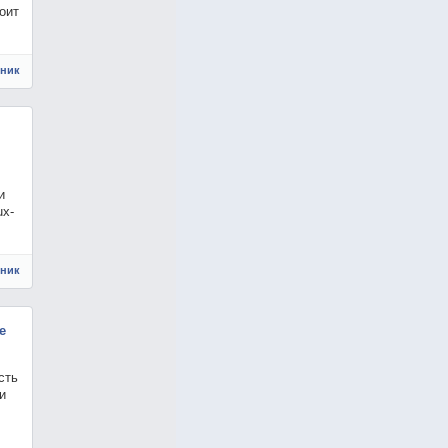
оит
чник
и
ux-
чник
е
сть
и