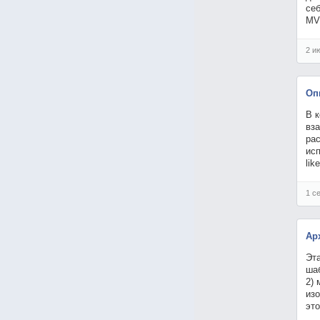
себ
MVI
2 и
Оп
В 
вза
рас
исп
lik
1 с
Ар
Эта
шаб
2) 
изо
эт