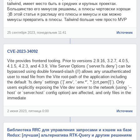
tailwind, имеет место быть в средних и крупных проектах.
Большинство его минусов решаемы, а плюсы чертовски хороши
:)В этой статье я распишу его плюсы и минусы и как можно
минусы превратить в плюсы. Tailwind больше чем просто MVP
25 сентября 2023, понедельник 11:41
Источник
CVE-2023-34092
Vite provides frontend tooling. Prior to versions 2.9.16, 3.2.7, 4.0.5,
4.1.5, 4.2.3, and 4.3.9, Vite Server Options (`server.fs.deny`) can be
bypassed using double forward-slash (//) allows any unauthenticated
user to read file from the Vite root-path of the application including
the default `fs.deny` settings (`['.env', '.env.*', '*.{crt,pem}']`). Only
users explicitly exposing the Vite dev server to the network (using `--
host` or `server.host` config option) are affected, and only files in the
immediate
2 июня 2023, пятница 0:00
Источник
Библиотека RRC для управления запросами и кэшем на базе
Redux: [лучшая] альтернатива RTK-Query и другим решениям