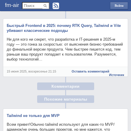
fm-air
Войти
через
Яндекс
Быстрый Frontend в 2025: почему RTK Query, Tailwind и Vite
убивают классические подходы
Ни для кого ни секрет, что разработка и IT‑решения в 2025-м
году — это гонка за скоростью: от выяснения бизнес‑требований
до финальной версии продукта. Чем быстрее пишется код, тем
раньше ваш продукт попадает к пользователям. Разумеется,
выбор технологий…
15 июня 2025, воскресенье 21:15
Оставить комментарий
Источник
Комментарии
Похожие материалы
Tailwind не только для MVP
Всем привет!Обычно tailwind используют для каких-то MVP/
админок/не очень больших проектов, но мне кажется, что