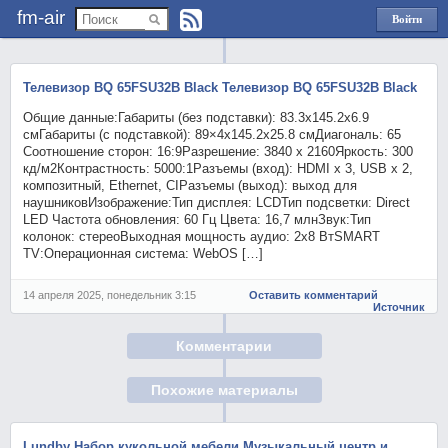
fm-air
Войти
через
Яндекс
Телевизор BQ 65FSU32B Black Телевизор BQ 65FSU32B Black
Общие данные:Габариты (без подставки): 83.3х145.2х6.9
смГабариты (с подставкой): 89×4х145.2х25.8 смДиагональ: 65
Соотношение сторон: 16:9Разрешение: 3840 x 2160Яркость: 300
кд/м2Контрастность: 5000:1Разъемы (вход): HDMI х 3, USB х 2,
композитный, Ethernet, CIРазъемы (выход): выход для
наушниковИзображение:Тип дисплея: LCDТип подсветки: Direct
LED Частота обновления: 60 Гц Цвета: 16,7 млнЗвук:Тип
колонок: стереоВыходная мощность аудио: 2х8 ВтSMART
TV:Операционная система: WebOS […]
14 апреля 2025, понедельник 3:15
Оставить комментарий
Источник
Комментарии
Похожие материалы
Lundby Набор кукольной мебели Музыкальный центр и