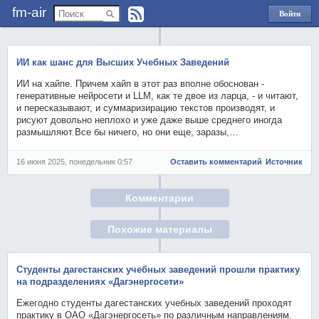
fm-air
Войти
через
Яндекс
ИИ как шанс для Высших Учебных Заведений
ИИ на хайпе. Причем хайп в этот раз вполне обоснован -
генеративные нейросети и LLM, как те двое из ларца, - и читают,
и пересказывают, и суммаризирацию текстов производят, и
рисуют довольно неплохо и уже даже выше среднего иногда
размышляют.Все бы ничего, но они еще, заразы,…
16 июня 2025, понедельник 0:57
Оставить комментарий
Источник
Комментарии
Похожие материалы
Студенты дагестанских учебных заведений прошли практику
на подразделениях «Дагэнергосети»
Ежегодно студенты дагестанских учебных заведений проходят
практику в ОАО «Дагэнергосеть» по различным направлениям.