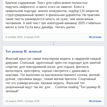
Краткое содержание: Текст для сайта можно полностью
поручить нейросети, и никто этого не заметит. Ключ в
правильном подходе: анализ конкурентов, подбор LSI-запросов,
структурированный промпт и финальная доработка. На практике
такие тексты ранжируются ничуть не хуже, чем написанные
человеком. А мой текст про новогодний маникюр 2025 стабильно
висел в топе Гугла весь декабрь. Читать далее
4 ноября 2025, вторник 9:00
Источник
Топ размер M, зеленый
Женский кроп-топ самая популярная модель в гардеробе каждой
девушки. Стильный, однотонный, кроп-топ подходит для занятий
спортом, для повседневной носки, для отдыха, фитнеса,
велоспорта, кроссфита, хорошо смотрится с джинсами и
шортами. Топ выполнен из высококачественного хлопка, мелкий
рубчик, горловина бандо, тонкие мягкие бретели. Спортивный
топ это универсальная, базовая модель. Женский топ
укороченный ищут так же: для … Continue reading "Топ размер M,
зеленый"
14 марта 2024, четверг 4:00
Источник