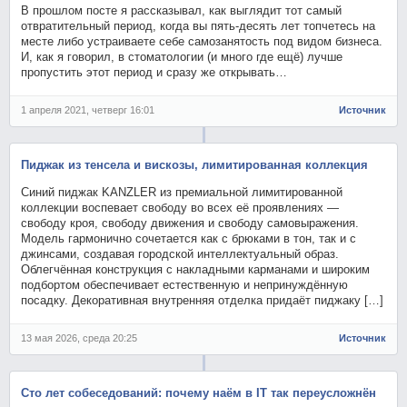
В прошлом посте я рассказывал, как выглядит тот самый
отвратительный период, когда вы пять-десять лет топчетесь на
месте либо устраиваете себе самозанятость под видом бизнеса.
И, как я говорил, в стоматологии (и много где ещё) лучше
пропустить этот период и сразу же открывать…
1 апреля 2021, четверг 16:01
Источник
Пиджак из тенсела и вискозы, лимитированная коллекция
Синий пиджак KANZLER из премиальной лимитированной
коллекции воспевает свободу во всех её проявлениях —
свободу кроя, свободу движения и свободу самовыражения.
Модель гармонично сочетается как с брюками в тон, так и с
джинсами, создавая городской интеллектуальный образ.
Облегчённая конструкция с накладными карманами и широким
подбортом обеспечивает естественную и непринуждённую
посадку. Декоративная внутренняя отделка придаёт пиджаку […]
13 мая 2026, среда 20:25
Источник
Сто лет собеседований: почему наём в IT так переусложнён