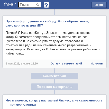
fm-air
Войти
через
Яндекс
Про комфорт, деньги и свободу. Что выбрать: наем,
самозанятость или ИП?
Привет! Я Ната из «Контур.Эльбы» — мы делаем сервис,
который помогает предпринимателям вести бизнес без
бухгалтера и не сойти с ума от документооборота и
отчетности.Среди наших клиентов много разработчиков и
интеграторов. Все они уже ИП — но многие раньше работали по
найму или…
6 мая 2025, вторник 13:30
Оставить комментарий
Источник
Комментарии
Похожие материалы
Что меняется, когда у вас малый бизнес, а не самозанятость
— пример клиники