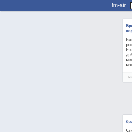
fm-air
Бр
ко
Бр
реш
Ег
до
мет
ма
16 
бр
Сти