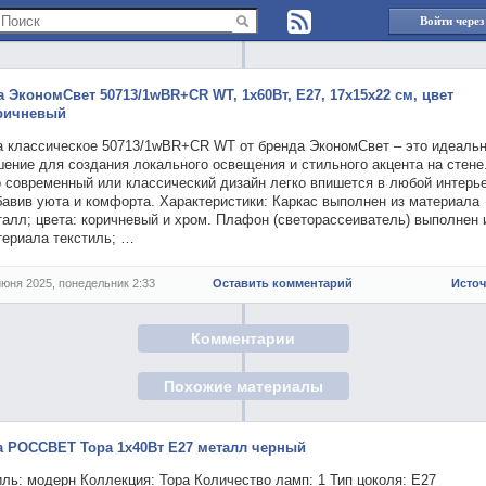
Войти через
а ЭкономСвет 50713/1wBR+CR WT, 1х60Вт, E27, 17х15х22 см, цвет
ричневый
а классическое 50713/1wBR+CR WT от бренда ЭкономСвет – это идеаль
ение для создания локального освещения и стильного акцента на стене
о современный или классический дизайн легко впишется в любой интерье
бавив уюта и комфорта. Характеристики: Каркас выполнен из материала
алл; цвета: коричневый и хром. Плафон (светорассеиватель) выполнен 
териала текстиль; …
июня 2025, понедельник 2:33
Оставить комментарий
Исто
Комментарии
Похожие материалы
а РОССВЕТ Тора 1х40Вт E27 металл черный
ль: модерн Коллекция: Тора Количество ламп: 1 Тип цоколя: E27