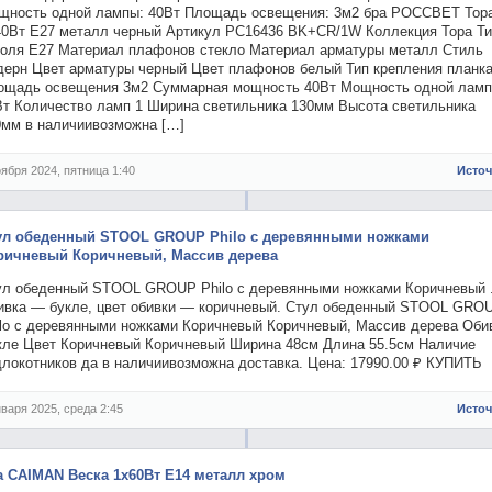
щность одной лампы: 40Вт Площадь освещения: 3м2 бра РОССВЕТ Тор
40Вт E27 металл черный Артикул РС16436 BK+CR/1W Коллекция Тора Т
коля E27 Материал плафонов стекло Материал арматуры металл Стиль
дерн Цвет арматуры черный Цвет плафонов белый Тип крепления планк
ощадь освещения 3м2 Суммарная мощность 40Вт Мощность одной лам
Вт Количество ламп 1 Ширина светильника 130мм Высота светильника
0мм в наличиивозможна […]
оября 2024, пятница 1:40
Исто
ул обеденный STOOL GROUP Philo с деревянными ножками
ричневый Коричневый, Массив дерева
ул обеденный STOOL GROUP Philo с деревянными ножками Коричневый 
ивка — букле, цвет обивки — коричневый. Стул обеденный STOOL GRO
ilo с деревянными ножками Коричневый Коричневый, Массив дерева Оби
кле Цвет Коричневый Коричневый Ширина 48см Длина 55.5см Наличие
длокотников да в наличиивозможна доставка. Цена: 17990.00 ₽ КУПИТЬ
нваря 2025, среда 2:45
Исто
а CAIMAN Веска 1х60Вт Е14 металл хром