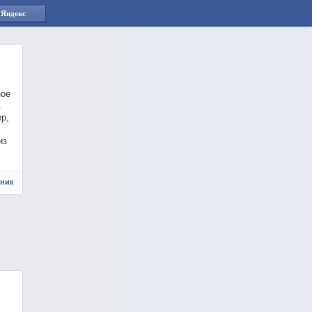
 Яндекс
ное
.
р,
из
чник