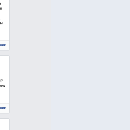
а
ип
а
пы
чник
.
UP
вка
чник