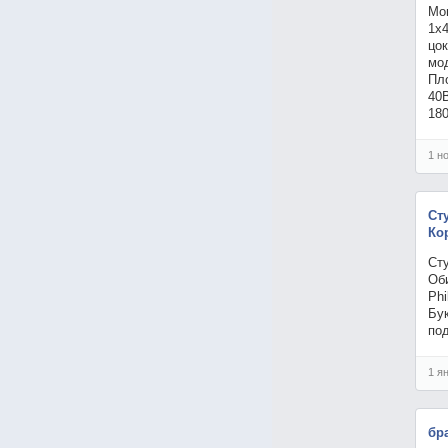
Мо
1х
цо
мо
Пл
40
18
1 н
Ст
Ко
Ст
Об
Ph
Бу
по
1 я
бр