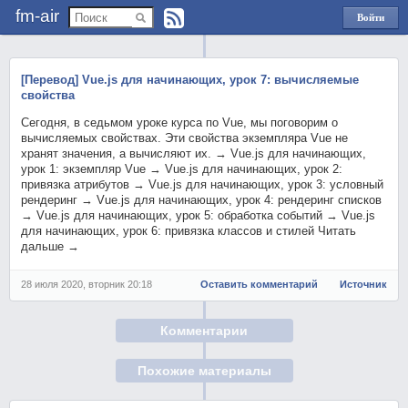
fm-air
Войти
через
Яндекс
[Перевод] Vue.js для начинающих, урок 7: вычисляемые
свойства
Сегодня, в седьмом уроке курса по Vue, мы поговорим о
вычисляемых свойствах. Эти свойства экземпляра Vue не
хранят значения, а вычисляют их. → Vue.js для начинающих,
урок 1: экземпляр Vue → Vue.js для начинающих, урок 2:
привязка атрибутов → Vue.js для начинающих, урок 3: условный
рендеринг → Vue.js для начинающих, урок 4: рендеринг списков
→ Vue.js для начинающих, урок 5: обработка событий → Vue.js
для начинающих, урок 6: привязка классов и стилей Читать
дальше →
28 июля 2020, вторник 20:18
Оставить комментарий
Источник
Комментарии
Похожие материалы