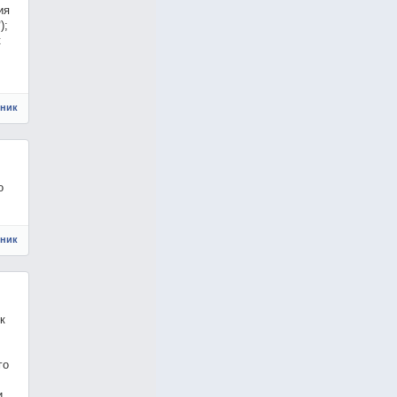
ия
);
к
чник
о
чник
к
го
и