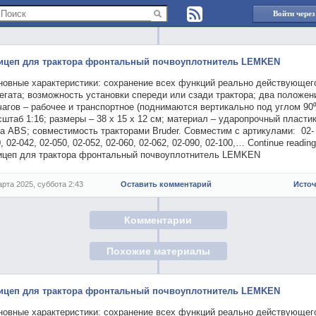
Войти через
ицеп для трактора фронтальный почвоуплотнитель LEMKEN
новные характеристики: сохранение всех функций реально действующег
егата; возможность установки спереди или сзади трактора; два положен
агов – рабочее и транспортное (поднимаются вертикально под углом 90⁰
штаб 1:16; размеры – 38 x 15 x 12 см; материал – ударопрочный пласти
а ABS; совместимость тракторами Bruder. Совместим с артикулами: 02-
, 02-042, 02-050, 02-052, 02-060, 02-062, 02-090, 02-100,… Continue reading
ицеп для трактора фронтальный почвоуплотнитель LEMKEN
арта 2025, суббота 2:43
Оставить комментарий
Исто
Комментарии
Похожие материалы
ицеп для трактора фронтальный почвоуплотнитель LEMKEN
новные характеристики: сохранение всех функций реально действующег