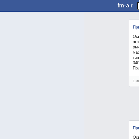
fm-air
Пр
Ос
агр
рыч
мас
тип
040
Пр
1 м
Пр
Ос