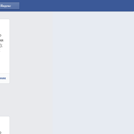
 Яндекс
о
ия
);
к
чник
о