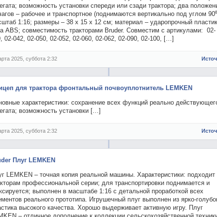
егата; возможность установки спереди или сзади трактора; два положен
агов – рабочее и транспортное (поднимаются вертикально под углом 90⁰
штаб 1:16; размеры – 38 x 15 x 12 см; материал – ударопрочный пласти
а ABS; совместимость тракторами Bruder. Совместим с артикулами: 02-
, 02-042, 02-050, 02-052, 02-060, 02-062, 02-090, 02-100, […]
арта 2025, суббота 2:32
Исто
ицеп для трактора фронтальный почвоуплотнитель LEMKEN
новные характеристики: сохранение всех функций реально действующег
егата; возможность установки […]
арта 2025, суббота 2:32
Исто
uder Плуг LEMKEN
уг LEMKEN – точная копия реальной машины. Характеристики: подходит 
акторам профессиональной серии; для транспортировки поднимается и
сируется; выполнен в масштабе 1:16 с детальной проработкой всех
ментов реального прототипа. Игрушечный плуг выполнен из ярко-голубо
стика высокого качества. Хорошо выдерживает активную игру. Плуг
MKEN – отличное дополнение к коллекции сельскохозяйственной техник