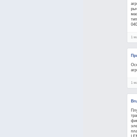
агр
рыч
мас
тип
040
1 м
Пр
Ос
агр
1 м
Br
Пл
тр
фик
эле
пла
LE