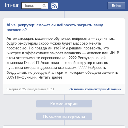
fm-air
Войти
через
Яндекс
AI vs. рекрутер: сможет ли нейросеть закрыть вашу
вакансию?
Автоматизация, машинное обучение, нейросети — звучит так,
будто рекрутерам скоро можно будет массово менять
профессию. Но правда ли это? Мы решили проверить, кто
быстрее и эффективнее закроет вакансию — человек или ИИ. В
этом эксперименте соревновались:???? Рекрутер нашей
компании Decart IT Анастасия — живой рекрутер с мозгом,
чувством юмора и здоровым скепсисом. ???? Нейросеть —
бездушный, но усердный алгоритм, которым обещали заменить
80% HR-функций. Читать далее
3 марта 2025, понедельник 15:11
Оставить комментарий
Источник
Комментарии
Похожие материалы