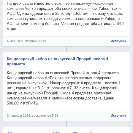
На днях стало известно о том, что телекоммуникационная
компания Verizon продает оба своих актива — как Yahoo, так и
AOL. Сумма сделки всего $5 млрд. «Всего» — потому что сама
компания купила их гораздо дороже, а еще раньше и Yahoo, и
AOL стоили намного больше. Verizon продает оба актива на $4,1
млрд…
4 мая 2021, вторник 20:49
Источник
Канцелярский набор на выпускной Прощай школа 4
предмета
Канцелярский набор на выпускной Прощай школа 4 предмета
Канцелярский набор ArtFox станет прекрасным подарком
ребенку на выпускной . Набор содержит 4 предмета : ластик 1
шт. ; карандаш HB 2 шт; блокнот А7, 32 листа. Канцелярский
набор на выпускной Прощай школа 4 предмета Материал
бумага/резина/металл в наличиивозможна доставка. Цена:
500.00 ₽ КУПИТЬ
14 апреля 2024, воскресенье 5:56
Источник