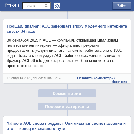
fm-air
Войти
через
Яндекс
Прощай, диал-ап: AOL завершает эпоху модемного интернета
спустя 34 года
30 сентября 2025 г. AOL — компания, открывшая миллионам
пользователей интернет — официально прекратит
предоставлять услуги диал-ап. Напомню, работала она с 1991
года. Вместе с ней уйдут AOL Dialer, сервис-«звонильщик», и
браузер AOL Shield для старых систем. Для многих это не
просто техническое…
18 августа 2025, понедельник 12:52
Оставить комментарий
Источник
Комментарии
Похожие материалы
Yahoo и AOL снова проданы. Они лишатся своих названий и
это — конец их славного пути