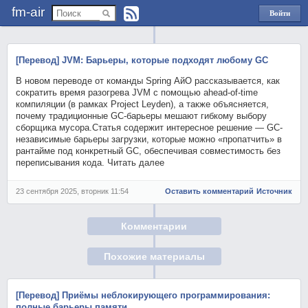
fm-air
Войти
через
Яндекс
[Перевод] JVM: Барьеры, которые подходят любому GC
В новом переводе от команды Spring АйО рассказывается, как
сократить время разогрева JVM с помощью ahead-of-time
компиляции (в рамках Project Leyden), а также объясняется,
почему традиционные GC-барьеры мешают гибкому выбору
сборщика мусора.Статья содержит интересное решение — GC-
независимые барьеры загрузки, которые можно «пропатчить» в
рантайме под конкретный GC, обеспечивая совместимость без
переписывания кода. Читать далее
23 сентября 2025, вторник 11:54
Оставить комментарий
Источник
Комментарии
Похожие материалы
[Перевод] Приёмы неблокирующего программирования:
полные барьеры памяти