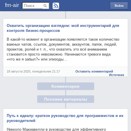
fm-air
Войти
через
Яндекс
Охватить организацию взглядом: мой инструментарий для
контроля бизнес-процессов
В какой‑то момент в организации появляется такое количество
важных чатов, ссылок, документов, аккаунтов, папок, людей,
проектов, ролей и т. п., что охватить это всё вниманием
становится просто невозможно. Начинаются тревоги вида
«что же я забыл?» или эпизоды…
18 августа 2025, понедельник 21:17
Оставить комментарий
Источник
Комментарии
Похожие материалы
Путь к идеалу: краткое руководство для программистов и их
руководителей
Никколо Макиавелли в руководстве для эффективного